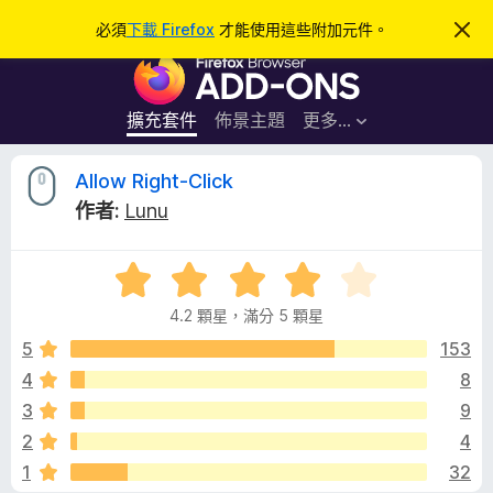
搜
登入
必須
下載 Firefox
才能使用這些附加元件。
忽
略
尋
F
此
通
i
知
r
擴充套件
佈景主題
更多…
e
f
A
Allow Right-Click
o
作者:
Lunu
x
l
瀏
評
覽
l
價
器
4.2 顆星，滿分 5 顆星
4
附
o
.
5
153
加
2
4
8
元
w
分
件
3
9
，
滿
R
2
4
分
1
32
5