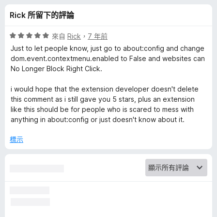
i
分
Rick 所留下的評論
g
評
來自
Rick
，
7 年前
h
價
Just to let people know, just go to about:config and change
5
dom.event.contextmenu.enabled to False and websites can
分
No Longer Block Right Click.
t
，
滿
i would hope that the extension developer doesn't delete
-
分
this comment as i still gave you 5 stars, plus an extension
5
like this should be for people who is scared to mess with
C
分
anything in about:config or just doesn't know about it.
l
標示
i
c
k