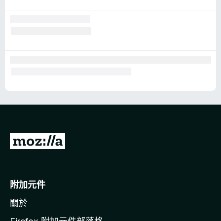
前
往
M
o
附加元件
z
關於
i
l