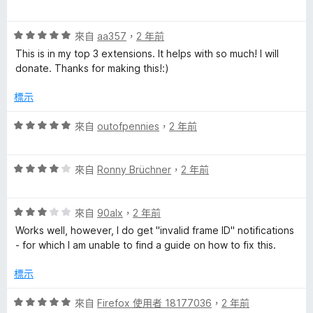
價
，
分
5
滿
評
分
來自
aa357
，
2 年前
分
價
，
5
This is in my top 3 extensions. It helps with so much! I will
5
滿
分
donate. Thanks for making this!:)
分
分
，
5
標示
滿
分
分
評
來自
outofpennies
，
2 年前
5
價
分
5
評
分
來自
Ronny Brüchner
，
2 年前
價
，
4
滿
評
分
來自
90alx
，
2 年前
分
價
，
5
Works well, however, I do get "invalid frame ID" notifications
3
滿
分
- for which I am unable to find a guide on how to fix this.
分
分
，
5
標示
滿
分
分
評
來自
Firefox 使用者 18177036
，
2 年前