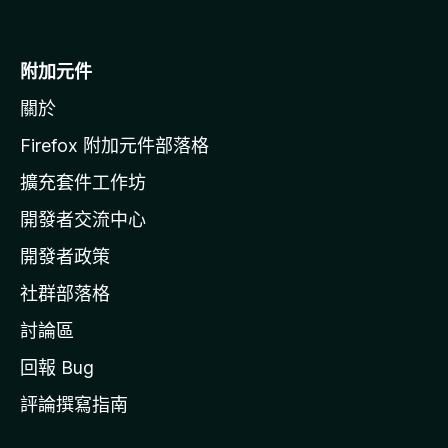
往
M
o
附加元件
z
關於
i
l
Firefox 附加元件部落格
l
擴充套件工作坊
a
開發者交流中心
官
網
開發者政策
社群部落格
討論區
回報 Bug
評論撰寫指南