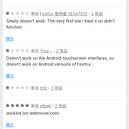
5
價
分
5
評
分
來自
Firefox 使用者 18547912
，
2 年前
價
，
Simply doesn't work. The very first site I tried it on didn't
1
滿
function.
分
分
，
5
標示
滿
分
分
評
來自
Tour--
，
2 年前
5
價
Doesn't work on the Android touchscreen interfaces, so
分
1
doesn't work on Android versions of Firefox.
分
，
標示
滿
分
評
來自
tt5t
，
2 年前
5
價
分
1
評
分
來自
elbek
，
2 年前
價
，
worked (on webnovel.com)
5
滿
分
分
標示