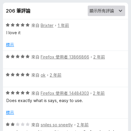
i
分
206 筆評論
g
評
來自
Brixter
，
1 年前
h
價
I love it
5
t
分
標示
，
-
滿
評
來自
Firefox 使用者 13866866
，
2 年前
分
價
5
5
C
分
評
分
來自
ok
，
2 年前
價
，
l
5
滿
評
分
來自
Firefox 使用者 14484303
，
2 年前
分
i
價
，
5
Does exactly what is says, easy to use.
5
滿
分
分
分
c
標示
，
5
滿
分
評
來自
sniles so sneetly
，
2 年前
k
分
價