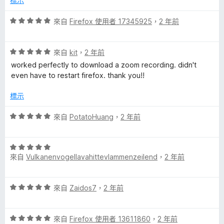
標示
，
滿
評
來自
Firefox 使用者 17345925
，
2 年前
分
價
5
5
分
評
分
來自
kit
，
2 年前
價
，
worked perfectly to download a zoom recording. didn't
5
滿
even have to restart firefox. thank you!!
分
分
，
5
標示
滿
分
分
評
來自
PotatoHuang
，
2 年前
5
價
分
5
評
分
來自
Vulkanenvogellavahittevlammenzeilend
，
2 年前
價
，
5
滿
分
分
評
來自
Zaidos7
，
2 年前
，
5
價
滿
分
5
分
評
分
來自
Firefox 使用者 13611860
，
2 年前
5