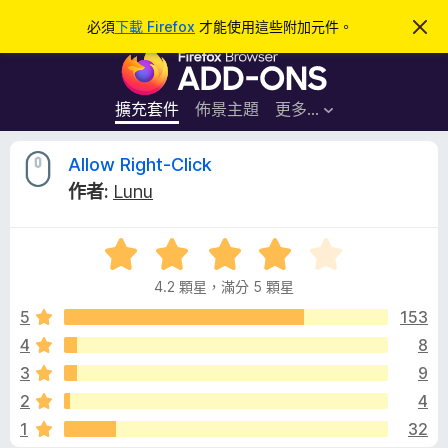
搜
登入
必須
下載 Firefox
才能使用這些附加元件。
忽
略
尋
F
此
通
i
知
r
擴充套件
佈景主題
更多…
e
f
A
Allow Right-Click
o
作者:
Lunu
x
l
瀏
評
覽
l
價
器
4.2 顆星，滿分 5 顆星
4
附
o
.
5
153
加
2
4
8
元
w
分
件
3
9
，
滿
R
2
4
分
1
32
5