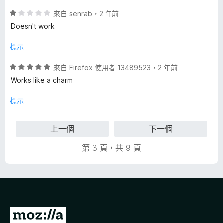
，
5
滿
分
評
來自
senrab
，
2 年前
分
價
Doesn't work
5
1
分
分
標示
，
滿
評
來自
Firefox 使用者 13489523
，
2 年前
分
價
Works like a charm
5
5
分
分
標示
，
滿
上一個
下一個
分
5
第 3 頁，共 9 頁
分
前