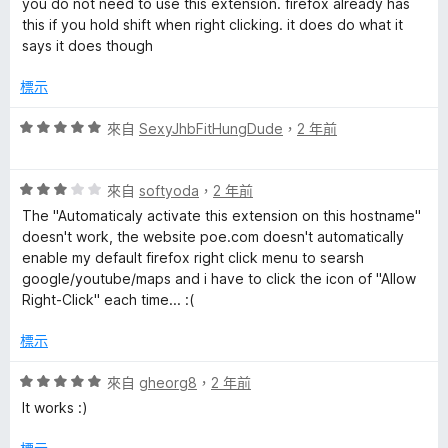
you do not need to use this extension. firefox already has
5
2
this if you hold shift when right clicking. it does do what it
的
分
分
says it does though
，
評
滿
標示
分
5
論
評
來自
SexyJhbFitHungDude
，
2 年前
分
價
5
評
分
來自
softyoda
，
2 年前
價
，
The "Automaticaly activate this extension on this hostname"
3
滿
doesn't work, the website poe.com doesn't automatically
分
分
enable my default firefox right click menu to searsh
，
5
google/youtube/maps and i have to click the icon of "Allow
滿
分
Right-Click" each time... :(
分
5
標示
分
評
來自
gheorg8
，
2 年前
價
It works :)
5
分