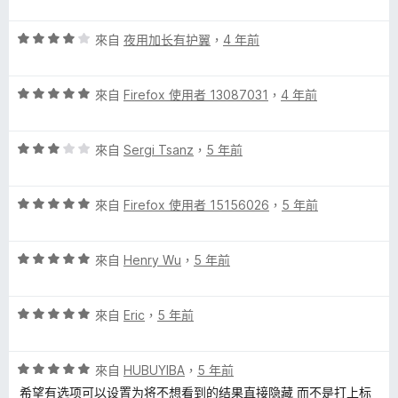
價
，
5
滿
評
分
來自
夜用加长有护翼
，
4 年前
分
價
，
5
4
滿
分
評
分
來自
Firefox 使用者 13087031
，
4 年前
分
價
，
5
5
滿
分
評
分
來自
Sergi Tsanz
，
5 年前
分
價
，
5
3
滿
分
評
分
來自
Firefox 使用者 15156026
，
5 年前
分
價
，
5
5
滿
分
評
分
來自
Henry Wu
，
5 年前
分
價
，
5
5
滿
分
評
分
來自
Eric
，
5 年前
分
價
，
5
5
滿
分
評
分
來自
HUBUYIBA
，
5 年前
分
價
，
5
希望有选项可以设置为将不想看到的结果直接隐藏 而不是打上标