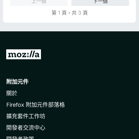
上一個
下一個
，
滿
第 1 頁，共 3 頁
分
5
分
前
往
M
o
附加元件
z
關於
i
l
Firefox 附加元件部落格
l
擴充套件工作坊
a
開發者交流中心
官
網