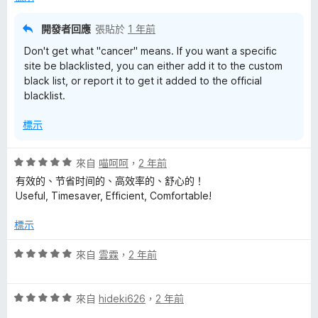
，
滿
開發者回應
張貼於
1 年前
分
Don't get what "cancer" means. If you want a specific
5
site be blacklisted, you can either add it to the custom
分
black list, or report it to get it added to the official
blacklist.
標示
評
來自
喵呵呵
，
2 年前
價
有效的、节省时间的、高效率的、舒心的！
5
Useful, Timesaver, Efficient, Comfortable!
分
，
標示
滿
分
評
來自
雲霖
，
2 年前
5
價
分
5
評
分
來自
hideki626
，
2 年前
價
，