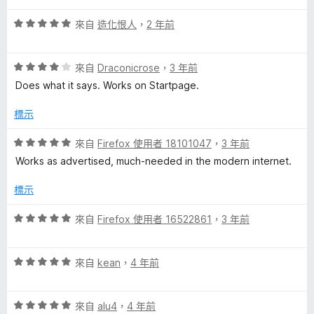
5
滿
評
分
來自
造化恨人
，
2 年前
分
價
，
5
5
滿
分
評
分
來自
Draconicrose
，
3 年前
分
價
，
5
Does what it says. Works on Startpage.
4
滿
分
分
分
標示
，
5
滿
分
評
來自
Firefox 使用者 18101047
，
3 年前
分
價
Works as advertised, much-needed in the modern internet.
5
5
分
分
標示
，
滿
評
來自
Firefox 使用者 16522861
，
3 年前
分
價
5
5
分
評
分
來自
kean
，
4 年前
價
，
5
滿
評
分
來自
alu4
，
4 年前
分