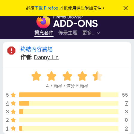
搜
登入
必須
下載 Firefox
才能使用這些附加元件。
忽
略
尋
F
此
通
i
知
r
擴充套件
佈景主題
更多…
e
f
終
終結內容農場
o
作者:
Danny Lin
x
結
瀏
評
覽
內
價
器
4.7 顆星，滿分 5 顆星
4
附
容
.
5
55
加
7
4
7
元
農
分
件
3
3
，
滿
場
2
0
分
1
2
5