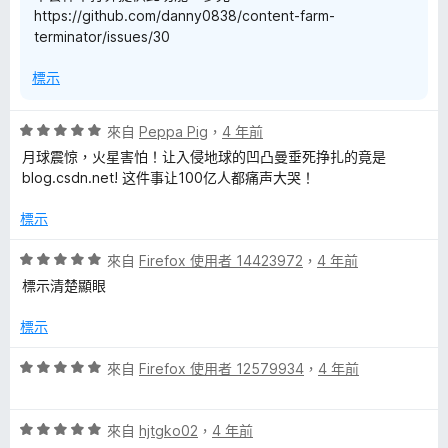
https://github.com/danny0838/content-farm-
分
terminator/issues/30
標示
評
來自
Peppa Pig
，
4 年前
價
月球震惊，火星害怕！让入侵地球的凹凸曼垂死挣扎的竟是
5
blog.csdn.net! 这件事让100亿人都痛声大哭！
分
，
標示
滿
分
評
來自
Firefox 使用者 14423972
，
4 年前
5
價
標示清楚顯眼
分
5
分
標示
，
滿
評
來自
Firefox 使用者 12579934
，
4 年前
分
價
5
5
分
評
分
來自
hjtgko02
，
4 年前