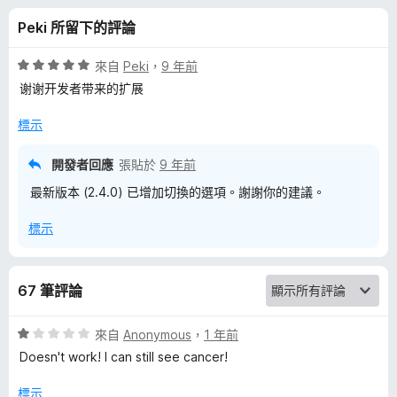
的
分
Peki 所留下的評論
評
評
來自
Peki
，
9 年前
論
價
谢谢开发者带来的扩展
5
分
標示
，
滿
開發者回應
張貼於
9 年前
分
最新版本 (2.4.0) 已增加切換的選項。謝謝你的建議。
5
分
標示
67 筆評論
評
來自
Anonymous
，
1 年前
價
Doesn't work! I can still see cancer!
1
分
標示