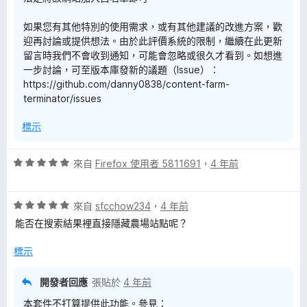
如果您有其他特別的使用需求，或有其他建議的改進方案，歡
迎再討論或提供想法。由於此評價系統的限制，繼續在此更新
留言時我們不會收到通知，可能會忽略或很久才看到。如想進
一步討論，可至版本庫發新的議題（Issue）：
https://github.com/danny0838/content-farm-
terminator/issues
標示
評
來自
Firefox 使用者 5811691
，
4 年前
價
5
評
分
來自
sfcchow234
，
4 年前
價
，
能否在搜索結果裡直接隱藏農場站點呢？
5
滿
分
分
標示
，
5
滿
分
開發者回應
張貼於
4 年前
分
本套件不打算提供此功能。參見：
5