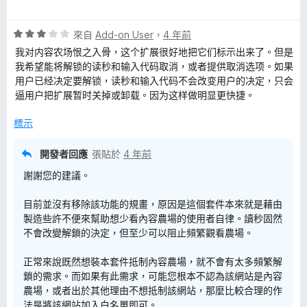
價
，
5
5
滿
分
評
分
來自
Add-on User
，
4 年前
分
價
，
5
我对内容农场恨之入骨，这个扩展很好地把它们标示出来了。但是
3
滿
分
我希望能将解锁的读秒和输入代码取消，或者提供取消选项。如果
分
分
用户已经决定要解锁，读秒和输入代码不会改变用户的决定，只会
，
5
逼用户把扩展暂时关掉或卸载。因为这样做明显更快捷。
滿
分
分
標示
5
分
開發者回應
張貼於
4 年前
謝謝您的建議。
目前並沒有移除該功能的規畫，原因是這個套件本來就是藉由
製造些許不便來幫助想少看內容農場的使用者自律。讀秒固然
不會改變解鎖的決定，但至少可以阻止頻繁觀看農場。
正常來說既然想裝本套件抵制內容農場，就不會有太多頻繁解
鎖的需求。而如果有此需求，可能您根本不認為該網站是內容
農場，或者出於其他理由不想抵制該網站，那麼比較合理的作
法是將該網站加入白名單即可。