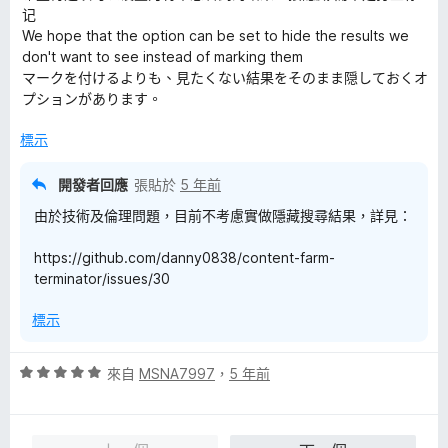
5
滿
分
记
分
分
We hope that the option can be set to hide the results we
，
5
don't want to see instead of marking them
滿
分
マークを付けるよりも、見たくない結果をそのまま隠しておくオ
分
プションがあります。
5
分
標示
開發者回應
張貼於
5 年前
由於技術及倫理問題，目前不考慮實做隱藏搜尋結果，詳見：
https://github.com/danny0838/content-farm-
terminator/issues/30
標示
評
來自
MSNA7997
，
5 年前
價
5
分