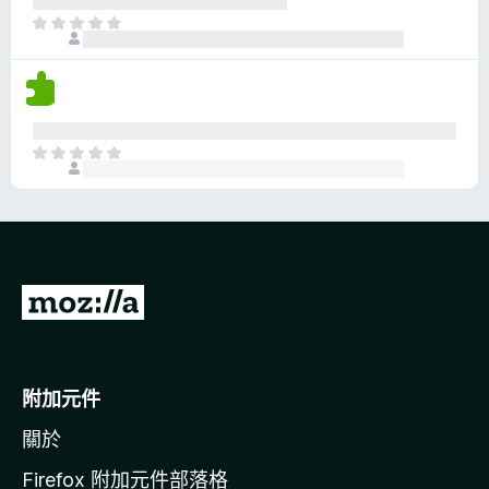
分
目
前
沒
有
評
分
目
前
沒
有
評
分
前
往
M
o
附加元件
z
關於
i
l
Firefox 附加元件部落格