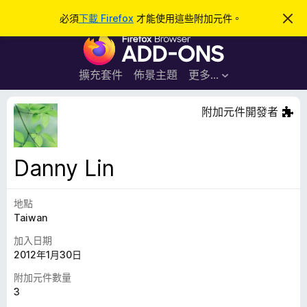
搜
登入
必須
下載 Firefox
才能使用這些附加元件。
忽
略
尋
F
此
通
i
知
r
擴充套件
佈景主題
更多…
e
f
附加元件開發者
o
x
瀏
Danny Lin
覽
器
地點
附
Taiwan
加
元
加入日期
件
2012年1月30日
附加元件數量
3