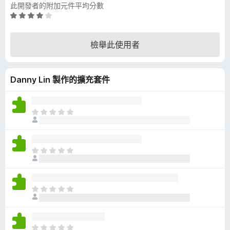
此開發者的附加元件平均分數
評
價
4
檢舉此使用者
.
2
分
Danny Lin 製作的擴充套件
，
滿
分
5
目
分
前
沒
有
目
評
前
分
沒
有
目
評
前
分
沒
有
目