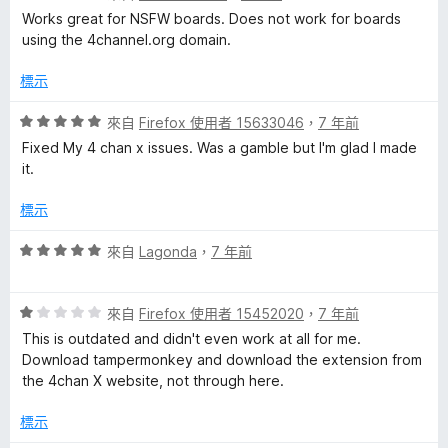
價
，
5
Works great for NSFW boards. Does not work for boards
3
滿
分
using the 4channel.org domain.
分
分
，
5
標示
滿
分
分
評
來自
Firefox 使用者 15633046
，
7 年前
5
價
Fixed My 4 chan x issues. Was a gamble but I'm glad I made
分
5
it.
分
，
標示
滿
分
評
來自
Lagonda
，
7 年前
5
價
分
5
評
分
來自
Firefox 使用者 15452020
，
7 年前
價
，
This is outdated and didn't even work at all for me.
1
滿
Download tampermonkey and download the extension from
分
分
the 4chan X website, not through here.
，
5
滿
分
標示
分