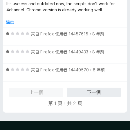
價
It's useless and outdated now, the scripts don't work for
1
4channel. Chrome version is already working well.
分
，
標示
滿
分
評
來自
Firefox 使用者 14457615
，
8 年前
5
價
分
1
評
分
來自
Firefox 使用者 14449433
，
8 年前
價
，
1
滿
評
分
來自
Firefox 使用者 14440570
，
8 年前
分
價
，
5
1
滿
分
分
分
上一個
下一個
，
5
滿
分
第 1 頁，共 2 頁
分
5
分