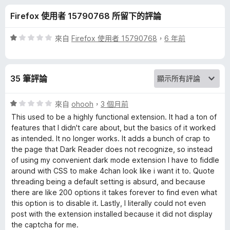
的
分
Firefox 使用者 15790768 所留下的評論
評
評
來自
Firefox 使用者 15790768
，
6 年前
論
價
1
分
35 筆評論
，
滿
分
評
來自
ohooh
，
3 個月前
5
價
This used to be a highly functional extension. It had a ton of
分
1
features that I didn't care about, but the basics of it worked
分
as intended. It no longer works. It adds a bunch of crap to
，
the page that Dark Reader does not recognize, so instead
滿
of using my convenient dark mode extension I have to fiddle
分
around with CSS to make 4chan look like i want it to. Quote
5
threading being a default setting is absurd, and because
分
there are like 200 options it takes forever to find even what
this option is to disable it. Lastly, I literally could not even
post with the extension installed because it did not display
the captcha for me.