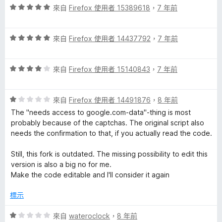
5
評
來自
Firefox 使用者 15389618
，
7 年前
分
價
5
評
分
來自
Firefox 使用者 14437792
，
7 年前
價
，
5
滿
評
分
來自
Firefox 使用者 15140843
，
7 年前
分
價
，
5
4
滿
分
評
分
來自
Firefox 使用者 14491876
，
8 年前
分
價
，
5
The "needs access to google.com-data"-thing is most
1
滿
分
probably because of the captchas. The original script also
分
分
needs the confirmation to that, if you actually read the code.
，
5
滿
分
Still, this fork is outdated. The missing possibility to edit this
分
version is also a big no for me.
5
Make the code editable and I'll consider it again
分
標示
評
來自
wateroclock
，
8 年前