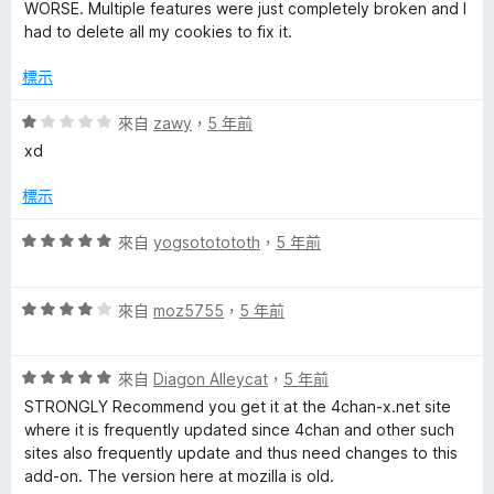
分
分
WORSE. Multiple features were just completely broken and I
，
5
had to delete all my cookies to fix it.
滿
分
分
標示
5
分
評
來自
zawy
，
5 年前
價
xd
1
分
標示
，
滿
評
來自
yogsototototh
，
5 年前
分
價
5
5
分
評
分
來自
moz5755
，
5 年前
價
，
4
滿
評
分
來自
Diagon Alleycat
，
5 年前
分
價
，
5
STRONGLY Recommend you get it at the 4chan-x.net site
5
滿
分
where it is frequently updated since 4chan and other such
分
分
sites also frequently update and thus need changes to this
，
5
add-on. The version here at mozilla is old.
滿