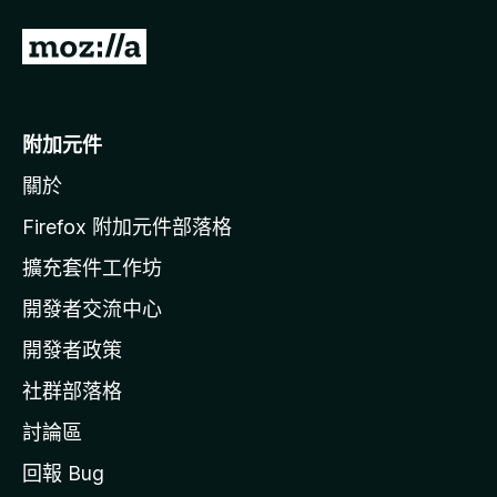
前
往
M
o
附加元件
z
關於
i
l
Firefox 附加元件部落格
l
擴充套件工作坊
a
開發者交流中心
官
網
開發者政策
社群部落格
討論區
回報 Bug