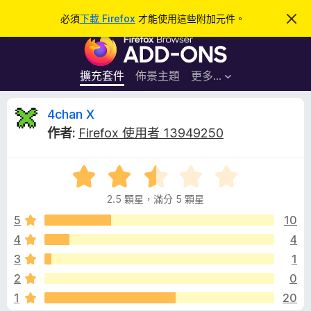
搜
登入
必須
下載 Firefox
才能使用這些附加元件。
忽
略
尋
F
此
通
i
知
r
擴充套件
佈景主題
更多…
e
f
4
4chan X
o
作者:
Firefox 使用者 13949250
x
c
瀏
評
覽
h
價
器
2.5 顆星，滿分 5 顆星
2
附
a
.
5
10
加
5
4
4
元
n
分
件
3
1
，
滿
X
2
0
分
1
20
5