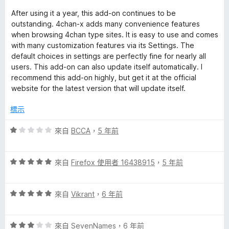
分
分
After using it a year, this add-on continues to be
5
outstanding. 4chan-x adds many convenience features
分
when browsing 4chan type sites. It is easy to use and comes
with many customization features via its Settings. The
default choices in settings are perfectly fine for nearly all
users. This add-on can also update itself automatically. I
recommend this add-on highly, but get it at the official
website for the latest version that will update itself.
標示
評
來自
BCCA
，
5 年前
價
1
評
分
來自
Firefox 使用者 16438915
，
5 年前
價
，
5
滿
評
分
來自
Vikrant
，
6 年前
分
價
，
5
5
滿
分
評
分
來自
SevenNames
，
6 年前
分