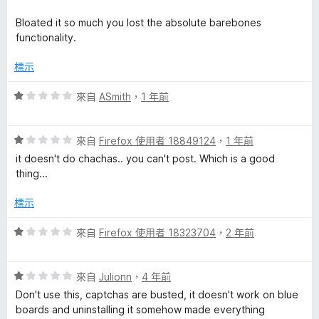
Bloated it so much you lost the absolute barebones
functionality.
標示
評
來自
ASmith
，
1 年前
價
1
評
分
來自
Firefox 使用者 18849124
，
1 年前
價
，
it doesn't do chachas.. you can't post. Which is a good
1
滿
thing...
分
分
，
5
標示
滿
分
分
評
來自
Firefox 使用者 18323704
，
2 年前
5
價
分
1
評
分
來自
Julionn
，
4 年前
價
，
Don't use this, captchas are busted, it doesn't work on blue
1
滿
boards and uninstalling it somehow made everything