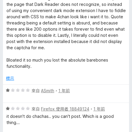
，
the page that Dark Reader does not recognize, so instead
滿
of using my convenient dark mode extension I have to fiddle
分
around with CSS to make 4chan look like i want it to. Quote
5
threading being a default setting is absurd, and because
分
there are like 200 options it takes forever to find even what
this option is to disable it. Lastly, I literally could not even
post with the extension installed because it did not display
the captcha for me.
Bloated it so much you lost the absolute barebones
functionality.
標示
評
來自
ASmith
，
1 年前
價
1
評
分
來自
Firefox 使用者 18849124
，
1 年前
價
，
it doesn't do chachas.. you can't post. Which is a good
1
滿
thing...
分
分