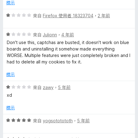
，
5
標示
滿
分
分
評
來自
Firefox 使用者 18323704
，
2 年前
5
價
分
1
評
分
來自
Julionn
，
4 年前
價
，
Don't use this, captchas are busted, it doesn't work on blue
1
滿
boards and uninstalling it somehow made everything
分
分
WORSE. Multiple features were just completely broken and I
，
5
had to delete all my cookies to fix it.
滿
分
分
標示
5
分
評
來自
zawy
，
5 年前
價
xd
1
分
標示
，
滿
評
來自
yogsototototh
，
5 年前
分
價
5
5