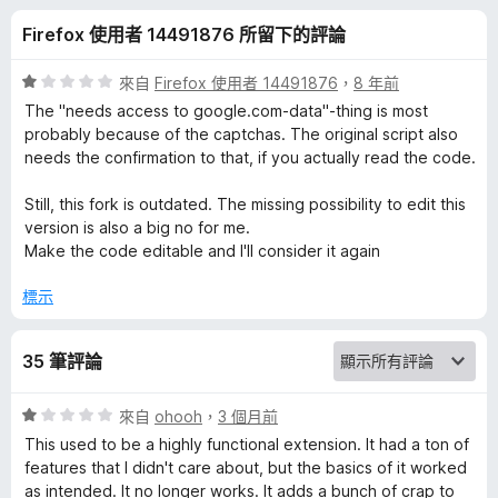
的
分
Firefox 使用者 14491876 所留下的評論
評
評
來自
Firefox 使用者 14491876
，
8 年前
論
價
The "needs access to google.com-data"-thing is most
1
probably because of the captchas. The original script also
分
needs the confirmation to that, if you actually read the code.
，
滿
Still, this fork is outdated. The missing possibility to edit this
分
version is also a big no for me.
5
Make the code editable and I'll consider it again
分
標示
35 筆評論
評
來自
ohooh
，
3 個月前
價
This used to be a highly functional extension. It had a ton of
1
features that I didn't care about, but the basics of it worked
分
as intended. It no longer works. It adds a bunch of crap to