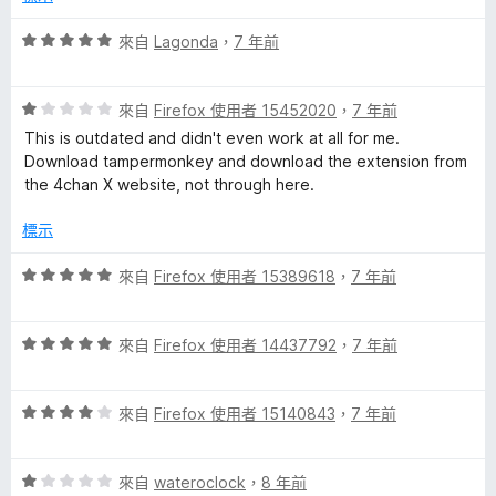
滿
分
評
來自
Lagonda
，
7 年前
5
價
分
5
評
分
來自
Firefox 使用者 15452020
，
7 年前
價
，
This is outdated and didn't even work at all for me.
1
滿
Download tampermonkey and download the extension from
分
分
the 4chan X website, not through here.
，
5
滿
分
標示
分
5
評
來自
Firefox 使用者 15389618
，
7 年前
分
價
5
評
分
來自
Firefox 使用者 14437792
，
7 年前
價
，
5
滿
評
分
來自
Firefox 使用者 15140843
，
7 年前
分
價
，
5
4
滿
分
評
分
來自
wateroclock
，
8 年前
分