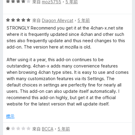
分
評
分
來自
moz5755
，
5 年前
價
，
4
滿
評
分
來自
Diagon Alleycat
，
5 年前
分
價
，
5
STRONGLY Recommend you get it at the 4chan-x.net site
5
滿
分
where it is frequently updated since 4chan and other such
分
分
sites also frequently update and thus need changes to this
，
5
add-on. The version here at mozilla is old.
滿
分
分
After using it a year, this add-on continues to be
5
outstanding. 4chan-x adds many convenience features
分
when browsing 4chan type sites. It is easy to use and comes
with many customization features via its Settings. The
default choices in settings are perfectly fine for nearly all
users. This add-on can also update itself automatically. I
recommend this add-on highly, but get it at the official
website for the latest version that will update itself.
標示
評
來自
BCCA
，
5 年前
價