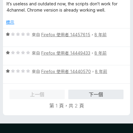
價
，
5
It's useless and outdated now, the scripts don't work for
1
滿
分
4channel. Chrome version is already working well.
分
分
，
5
標示
滿
分
分
評
來自
Firefox 使用者 14457615
，
8 年前
5
價
分
1
評
分
來自
Firefox 使用者 14449433
，
8 年前
價
，
1
滿
評
分
來自
Firefox 使用者 14440570
，
8 年前
分
價
，
5
1
滿
分
分
分
上一個
下一個
，
5
滿
分
第 1 頁，共 2 頁
分
5
分