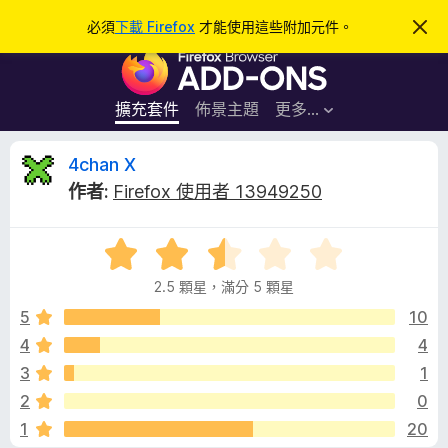
搜
登入
必須
下載 Firefox
才能使用這些附加元件。
忽
略
尋
F
此
通
i
知
r
擴充套件
佈景主題
更多…
e
f
4
4chan X
o
作者:
Firefox 使用者 13949250
x
c
瀏
評
覽
h
價
器
2.5 顆星，滿分 5 顆星
2
附
a
.
5
10
加
5
4
4
元
n
分
件
3
1
，
滿
X
2
0
分
1
20
5