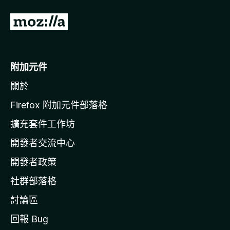
前
往
M
o
附加元件
z
關於
i
l
Firefox 附加元件部落格
l
擴充套件工作坊
a
開發者交流中心
官
網
開發者政策
社群部落格
討論區
回報 Bug