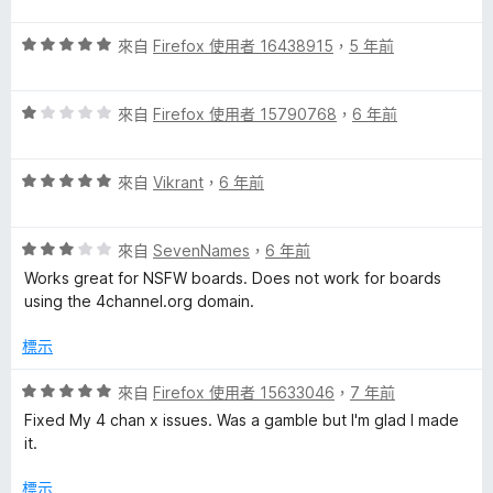
1
評
分
來自
Firefox 使用者 16438915
，
5 年前
價
，
5
滿
評
分
來自
Firefox 使用者 15790768
，
6 年前
分
價
，
5
1
滿
分
評
分
來自
Vikrant
，
6 年前
分
價
，
5
5
滿
分
評
分
來自
SevenNames
，
6 年前
分
價
，
5
Works great for NSFW boards. Does not work for boards
3
滿
分
using the 4channel.org domain.
分
分
，
5
標示
滿
分
分
評
來自
Firefox 使用者 15633046
，
7 年前
5
價
Fixed My 4 chan x issues. Was a gamble but I'm glad I made
分
5
it.
分
，
標示