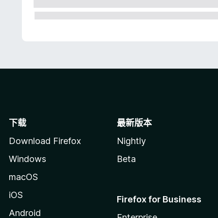
下载
最新版本
Download Firefox
Nightly
Windows
Beta
macOS
iOS
Firefox for Business
Android
Enterprise