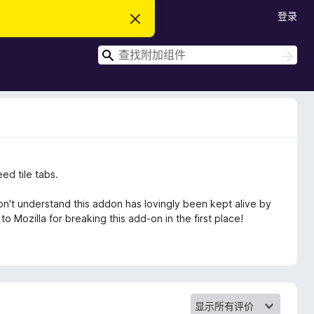
登录
忽
略
此
搜
通
搜
知
索
索
ed tile tabs.
on't understand this addon has lovingly been kept alive by
to Mozilla for breaking this add-on in the first place!