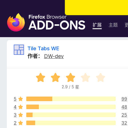
F
i
扩展
主题
r
e
f
T
Tile Tabs WE
o
作者：
DW-dev
x
i
浏
览
l
评
器
分
附
2.9 / 5 星
e
2
加
.
组
5
99
9
T
件
/
4
48
5
3
25
a
2
32