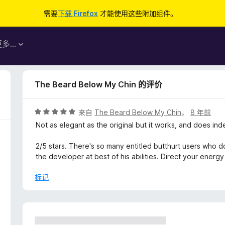
需要
下载 Firefox
才能使用这些附加组件。
更多…
The Beard Below My Chin 的评价
评
来自
The Beard Below My Chin
，
8 年前
分
Not as elegant as the original but it works, and does inde
5
/
2/5 stars. There's so many entitled butthurt users who d
5
the developer at best of his abilities. Direct your energy 
标记