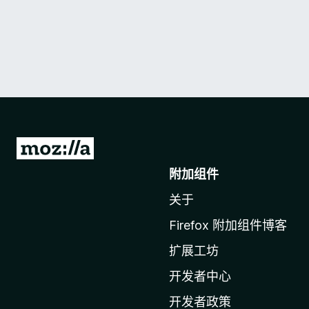
转
至
附加组件
M
关于
o
z
Firefox 附加组件博客
i
扩展工坊
l
l
开发者中心
a
开发者政策