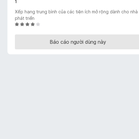
1
F
Xếp hạng trung bình của các tiện ích mở rộng dành cho nhà
i
phát triển
r
X
e
ế
f
p
Báo cáo người dùng này
o
h
x
ạ
n
g
4
,
2
t
r
o
n
g
s
ố
5