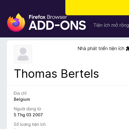
T
i
Tiện ích mở rộng
ệ
n
í
Nhà phát triển tiện ích
c
h
t
Thomas Bertels
r
ì
n
h
Địa chỉ
d
Belgium
u
Người dùng từ
y
5 Thg 03 2007
ệ
Số lượng tiện ích
t