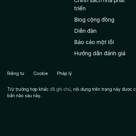
Chính sách nhà phát
c
triển
h
Blog cộng đồng
ủ
M
Diễn đàn
o
Báo cáo một lỗi
z
Hướng dẫn đánh giá
i
l
l
Riêng tư
Cookie
Pháp lý
a
Trừ trường hợp khác
đã ghi chú
, nội dung trên trang này được
bản nào sau này.