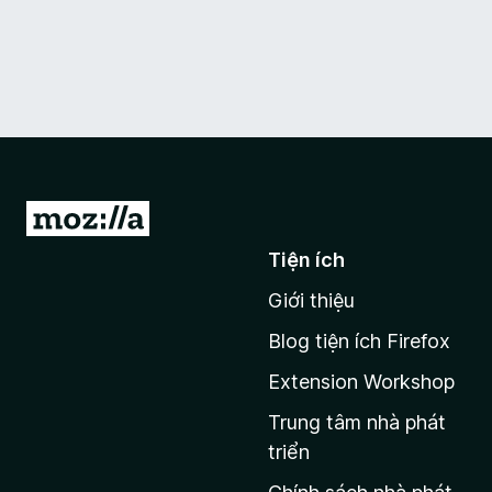
Đ
i
Tiện ích
đ
Giới thiệu
ế
n
Blog tiện ích Firefox
t
Extension Workshop
r
a
Trung tâm nhà phát
n
triển
g