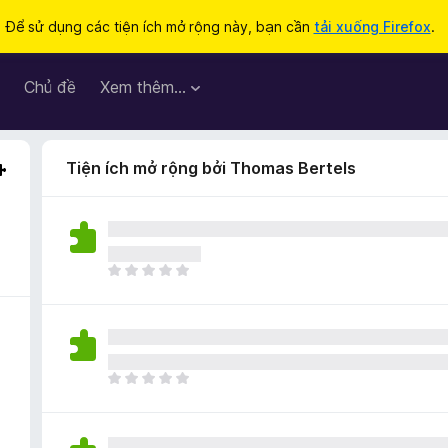
Để sử dụng các tiện ích mở rộng này, bạn cần
tải xuống Firefox
.
Chủ đề
Xem thêm…
Tiện ích mở rộng bởi Thomas Bertels
C
h
ư
a
c
ó
C
x
h
ế
ư
p
a