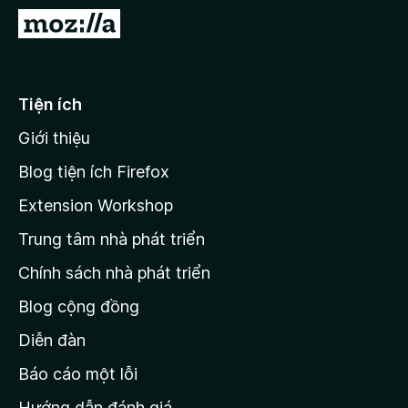
F
Đ
i
i
r
đ
e
ế
Tiện ích
f
n
o
Giới thiệu
t
x
r
Blog tiện ích Firefox
a
Extension Workshop
n
Trung tâm nhà phát triển
g
c
Chính sách nhà phát triển
h
Blog cộng đồng
ủ
M
Diễn đàn
o
Báo cáo một lỗi
z
Hướng dẫn đánh giá