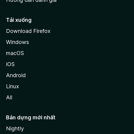
i
l
l
Tải xuống
a
Download Firefox
Windows
macOS
iOS
Android
Linux
All
Bản dựng mới nhất
Nightly