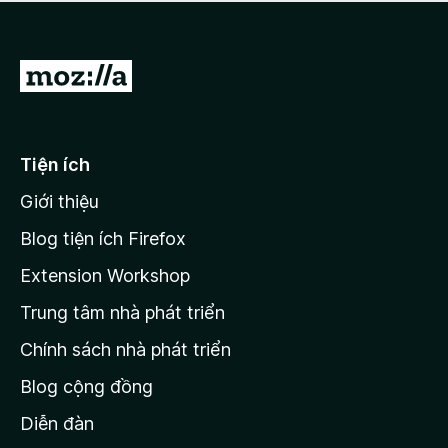
a
h
o
c
ạ
ó
n
x
Đ
g
ế
n
i
p
à
đ
h
o
ạ
ế
Tiện ích
n
n
g
Giới thiệu
t
n
r
à
Blog tiện ích Firefox
o
a
Extension Workshop
n
Trung tâm nhà phát triển
g
c
Chính sách nhà phát triển
h
Blog cộng đồng
ủ
M
Diễn đàn