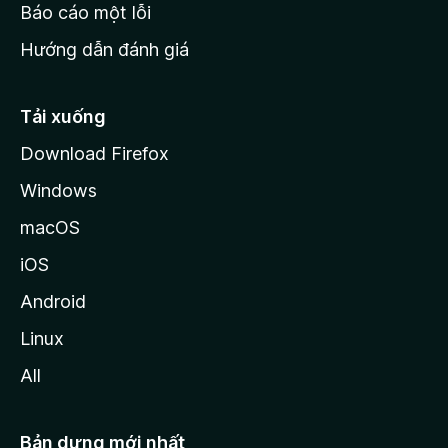
o
Báo cáo một lỗi
z
Hướng dẫn đánh giá
i
l
l
Tải xuống
a
Download Firefox
Windows
macOS
iOS
Android
Linux
All
Bản dựng mới nhất