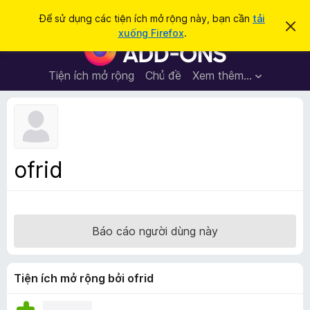
T
Đăng nhập
Để sử dụng các tiện ích mở rộng này, bạn cần
tải
B
ì
xuống Firefox
.
ỏ
T
m
q
i
u
k
a
ệ
Tiện ích mở rộng
Chủ đề
Xem thêm…
i
t
n
h
ế
ô
í
m
n
c
g
b
h
á
t
o
ofrid
n
r
à
ì
y
n
h
Báo cáo người dùng này
d
u
y
Tiện ích mở rộng bởi ofrid
ệ
t