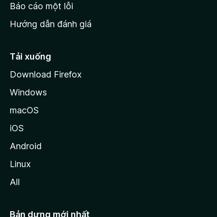
o
Báo cáo một lỗi
z
Hướng dẫn đánh giá
i
l
l
Tải xuống
a
Download Firefox
Windows
macOS
iOS
Android
Linux
All
Bản dựng mới nhất