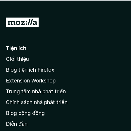
a
h
o
c
ạ
ó
n
x
Đ
g
ế
n
i
p
à
đ
h
o
ạ
ế
Tiện ích
n
n
g
Giới thiệu
t
n
r
à
Blog tiện ích Firefox
o
a
Extension Workshop
n
Trung tâm nhà phát triển
g
c
Chính sách nhà phát triển
h
Blog cộng đồng
ủ
M
Diễn đàn