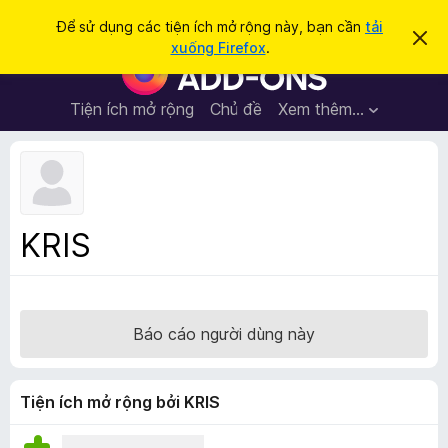
T
Đăng nhập
Để sử dụng các tiện ích mở rộng này, bạn cần
tải
B
ì
xuống Firefox
.
ỏ
T
m
q
i
u
k
a
ệ
Tiện ích mở rộng
Chủ đề
Xem thêm…
i
t
n
h
ế
ô
í
m
n
c
g
b
h
á
t
o
KRIS
n
r
à
ì
y
n
h
Báo cáo người dùng này
d
u
y
Tiện ích mở rộng bởi KRIS
ệ
t