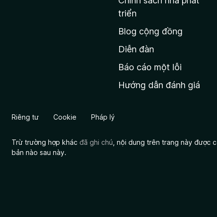
Chính sách nhà phát
c
triển
h
Blog cộng đồng
ủ
M
Diễn đàn
o
Báo cáo một lỗi
z
Hướng dẫn đánh giá
i
l
l
Riêng tư
Cookie
Pháp lý
a
Trừ trường hợp khác
đã ghi chú
, nội dung trên trang này được
bản nào sau này.