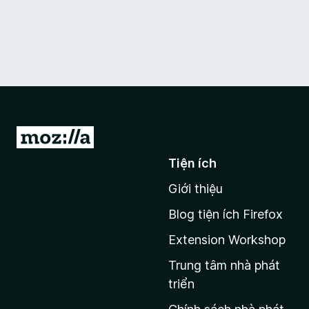
Đ
i
Tiện ích
đ
Giới thiệu
ế
n
Blog tiện ích Firefox
t
Extension Workshop
r
a
Trung tâm nhà phát
n
triển
g