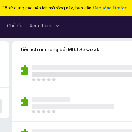
Để sử dụng các tiện ích mở rộng này, bạn cần
tải xuống Firefox
.
Chủ đề
Xem thêm…
Tiện ích mở rộng bởi MGJ Sakazaki
C
h
ư
a
c
ó
C
x
h
ế
ư
p
a