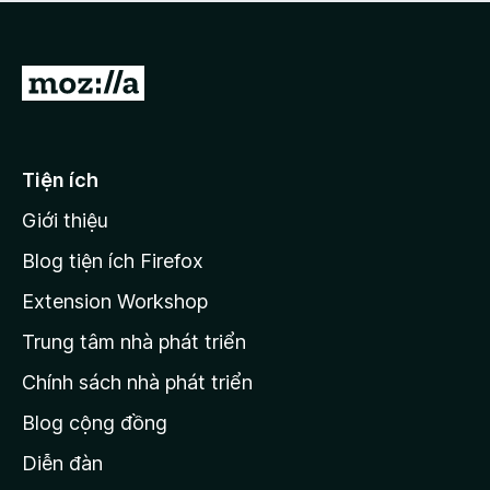
a
h
o
c
ạ
ó
n
x
Đ
g
ế
n
i
p
à
đ
h
o
ạ
ế
Tiện ích
n
n
g
Giới thiệu
t
n
r
à
Blog tiện ích Firefox
o
a
Extension Workshop
n
Trung tâm nhà phát triển
g
c
Chính sách nhà phát triển
h
Blog cộng đồng
ủ
M
Diễn đàn