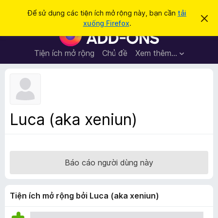
T
Đăng nhập
Để sử dụng các tiện ích mở rộng này, bạn cần
tải
B
ì
xuống Firefox
.
ỏ
T
m
q
i
u
k
a
ệ
Tiện ích mở rộng
Chủ đề
Xem thêm…
i
t
n
h
ế
ô
í
m
n
c
g
b
h
á
t
o
Luca (aka xeniun)
n
r
à
ì
y
n
h
Báo cáo người dùng này
d
u
y
Tiện ích mở rộng bởi Luca (aka xeniun)
ệ
t