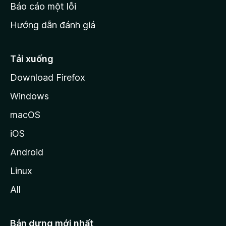
o
Báo cáo một lỗi
z
Hướng dẫn đánh giá
i
l
l
Tải xuống
a
Download Firefox
Windows
macOS
iOS
Android
Linux
All
Bản dựng mới nhất