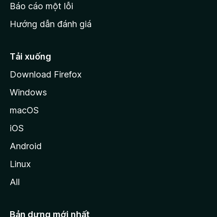
o
Báo cáo một lỗi
z
Hướng dẫn đánh giá
i
l
l
Tải xuống
a
Download Firefox
Windows
macOS
iOS
Android
Linux
All
Bản dựng mới nhất