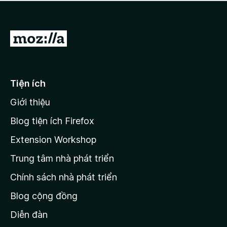
a
h
o
c
ạ
ó
n
x
Đ
g
ế
n
i
p
à
đ
h
o
ạ
ế
Tiện ích
n
n
g
Giới thiệu
t
n
r
à
Blog tiện ích Firefox
o
a
Extension Workshop
n
Trung tâm nhà phát triển
g
c
Chính sách nhà phát triển
h
Blog cộng đồng
ủ
M
Diễn đàn