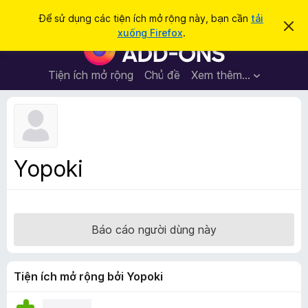
T
Đăng nhập
Để sử dụng các tiện ích mở rộng này, bạn cần
tải
B
ì
xuống Firefox
.
ỏ
T
m
q
i
u
k
a
ệ
Tiện ích mở rộng
Chủ đề
Xem thêm…
i
t
n
h
ế
ô
í
m
n
c
g
b
h
á
t
o
Yopoki
n
r
à
ì
y
n
h
Báo cáo người dùng này
d
u
y
Tiện ích mở rộng bởi Yopoki
ệ
t