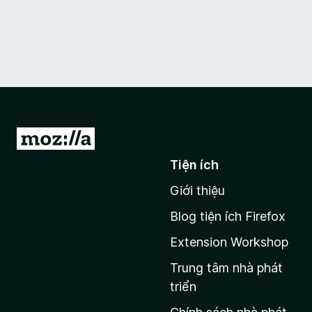
Đ
i
Tiện ích
đ
Giới thiệu
ế
n
Blog tiện ích Firefox
t
Extension Workshop
r
a
Trung tâm nhà phát
n
triển
g