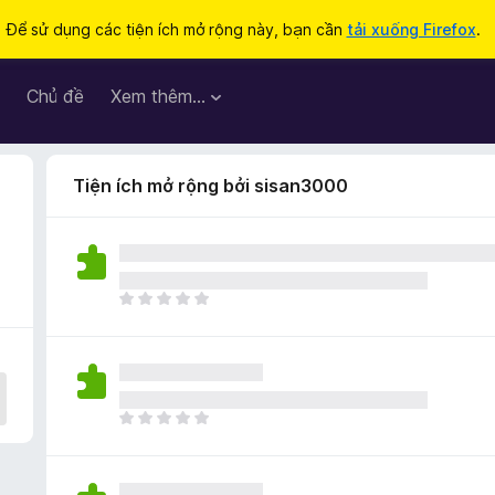
Để sử dụng các tiện ích mở rộng này, bạn cần
tải xuống Firefox
.
Chủ đề
Xem thêm…
Tiện ích mở rộng bởi sisan3000
C
h
ư
a
c
ó
C
x
h
ế
ư
p
a