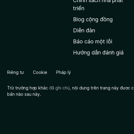
Chính sách nhà phát
c
triển
h
Blog cộng đồng
ủ
M
Diễn đàn
o
Báo cáo một lỗi
z
Hướng dẫn đánh giá
i
l
l
Riêng tư
Cookie
Pháp lý
a
Trừ trường hợp khác
đã ghi chú
, nội dung trên trang này được
bản nào sau này.