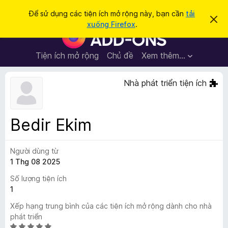
T
Đăng nhập
Để sử dụng các tiện ích mở rộng này, bạn cần
tải
B
ì
xuống Firefox
.
ỏ
T
m
q
i
u
k
a
ệ
Tiện ích mở rộng
Chủ đề
Xem thêm…
i
t
n
h
ế
ô
í
Nhà phát triển tiện ích
m
n
c
g
b
h
á
t
o
Bedir Ekim
n
r
à
ì
y
Người dùng từ
n
1 Thg 08 2025
h
d
Số lượng tiện ích
u
1
y
Xếp hạng trung bình của các tiện ích mở rộng dành cho nhà
ệ
phát triển
t
X