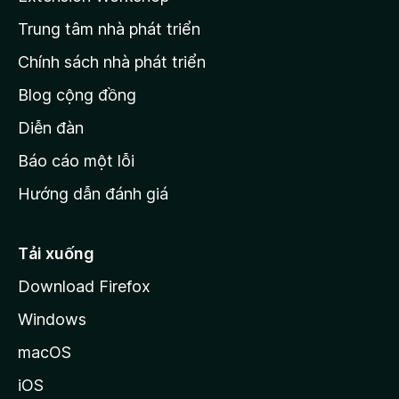
n
Trung tâm nhà phát triển
g
c
Chính sách nhà phát triển
h
Blog cộng đồng
ủ
M
Diễn đàn
o
Báo cáo một lỗi
z
Hướng dẫn đánh giá
i
l
l
Tải xuống
a
Download Firefox
Windows
macOS
iOS