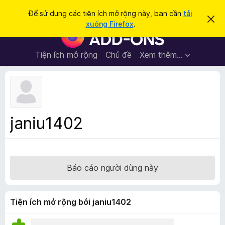
T
Đăng nhập
Để sử dụng các tiện ích mở rộng này, bạn cần
tải
B
ì
xuống Firefox
.
ỏ
T
m
q
i
u
k
a
ệ
Tiện ích mở rộng
Chủ đề
Xem thêm…
i
t
n
h
ế
ô
í
m
n
c
g
b
h
á
t
o
janiu1402
n
r
à
ì
y
n
h
Báo cáo người dùng này
d
u
y
Tiện ích mở rộng bởi janiu1402
ệ
t