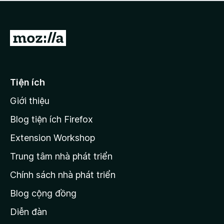
a
h
o
c
ạ
ó
n
x
Đ
g
ế
n
i
p
à
đ
h
o
ạ
ế
Tiện ích
n
n
g
Giới thiệu
t
n
r
à
Blog tiện ích Firefox
o
a
Extension Workshop
n
Trung tâm nhà phát triển
g
c
Chính sách nhà phát triển
h
Blog cộng đồng
ủ
M
Diễn đàn