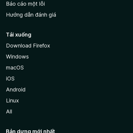
o
Báo cáo một lỗi
z
Hướng dẫn đánh giá
i
l
l
Tải xuống
a
Download Firefox
Windows
macOS
iOS
Android
Linux
All
Bản dựng mới nhất