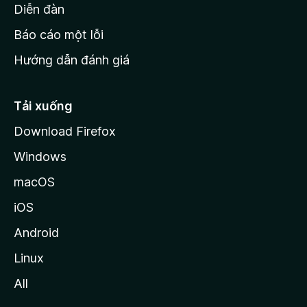
M
Diễn đàn
o
Báo cáo một lỗi
z
Hướng dẫn đánh giá
i
l
l
Tải xuống
a
Download Firefox
Windows
macOS
iOS
Android
Linux
All