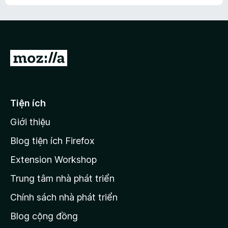
h
ế
n
ư
p
à
a
h
o
c
ạ
ó
n
x
Đ
g
ế
n
i
p
à
đ
h
o
ạ
ế
Tiện ích
n
n
g
Giới thiệu
t
n
r
à
Blog tiện ích Firefox
o
a
Extension Workshop
n
Trung tâm nhà phát triển
g
c
Chính sách nhà phát triển
h
Blog cộng đồng
ủ