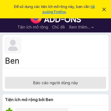
T
Đăng nhập
Để sử dụng các tiện ích mở rộng này, bạn cần
tải
B
ì
xuống Firefox
.
ỏ
T
m
q
i
u
k
a
ệ
Tiện ích mở rộng
Chủ đề
Xem thêm…
i
t
n
h
ế
ô
í
m
n
c
g
b
h
á
t
o
Ben
n
r
à
ì
y
n
h
Báo cáo người dùng này
d
u
y
Tiện ích mở rộng bởi Ben
ệ
t