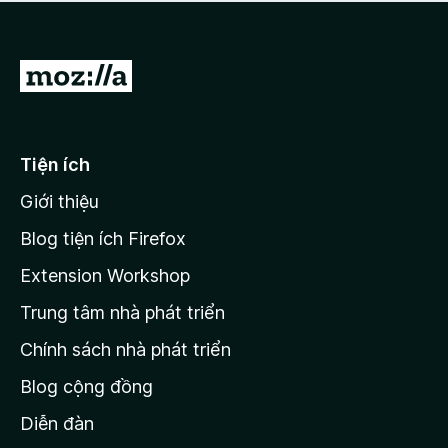
a
h
o
c
ạ
ó
n
x
Đ
g
ế
n
i
p
à
đ
h
o
ạ
ế
Tiện ích
n
n
g
Giới thiệu
t
n
r
à
Blog tiện ích Firefox
o
a
Extension Workshop
n
Trung tâm nhà phát triển
g
c
Chính sách nhà phát triển
h
Blog cộng đồng
ủ
M
Diễn đàn