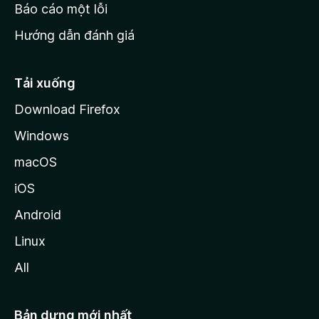
o
Báo cáo một lỗi
z
Hướng dẫn đánh giá
i
l
l
Tải xuống
a
Download Firefox
Windows
macOS
iOS
Android
Linux
All
Bản dựng mới nhất