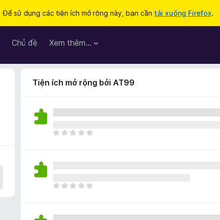
Để sử dụng các tiện ích mở rộng này, bạn cần
tải xuống Firefox
.
Chủ đề
Xem thêm…
Tiện ích mở rộng bởi AT99
C
h
ư
a
c
ó
C
x
h
ế
ư
p
a