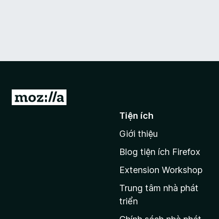
Đ
i
Tiện ích
đ
Giới thiệu
ế
n
Blog tiện ích Firefox
t
Extension Workshop
r
a
Trung tâm nhà phát
n
triển
g