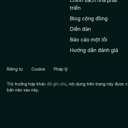
Chính sách nhà phát
c
triển
h
Blog cộng đồng
ủ
M
Diễn đàn
o
Báo cáo một lỗi
z
Hướng dẫn đánh giá
i
l
l
Riêng tư
Cookie
Pháp lý
a
Trừ trường hợp khác
đã ghi chú
, nội dung trên trang này được
bản nào sau này.