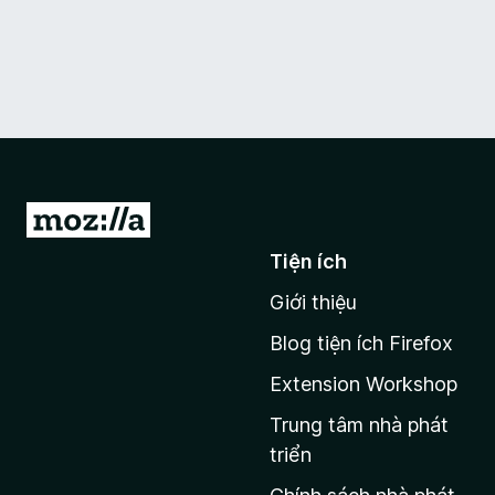
Đ
i
Tiện ích
đ
Giới thiệu
ế
n
Blog tiện ích Firefox
t
Extension Workshop
r
a
Trung tâm nhà phát
n
triển
g