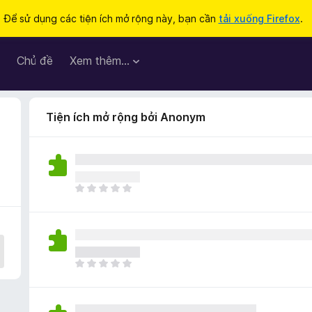
Để sử dụng các tiện ích mở rộng này, bạn cần
tải xuống Firefox
.
Chủ đề
Xem thêm…
Tiện ích mở rộng bởi Anonym
C
h
ư
a
c
ó
C
x
h
ế
ư
p
a