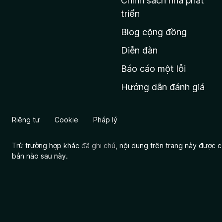
Chính sách nhà phát
c
triển
h
Blog cộng đồng
ủ
M
Diễn đàn
o
Báo cáo một lỗi
z
Hướng dẫn đánh giá
i
l
l
Riêng tư
Cookie
Pháp lý
a
Trừ trường hợp khác
đã ghi chú
, nội dung trên trang này được
bản nào sau này.