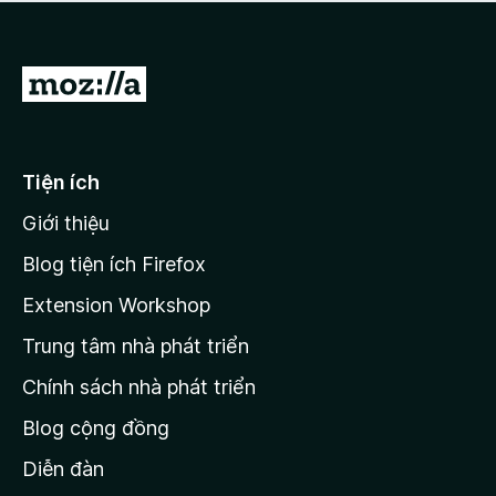
a
h
o
c
ạ
ó
n
x
Đ
g
ế
n
i
p
à
đ
h
o
ạ
ế
Tiện ích
n
n
g
Giới thiệu
t
n
r
à
Blog tiện ích Firefox
o
a
Extension Workshop
n
Trung tâm nhà phát triển
g
c
Chính sách nhà phát triển
h
Blog cộng đồng
ủ
M
Diễn đàn