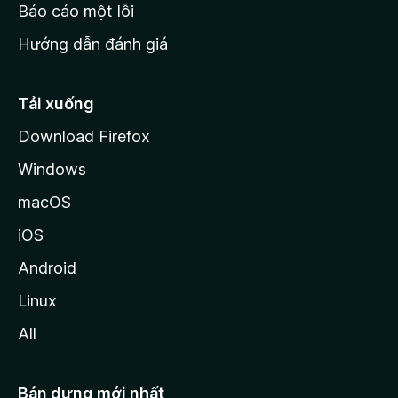
o
Báo cáo một lỗi
z
Hướng dẫn đánh giá
i
l
l
Tải xuống
a
Download Firefox
Windows
macOS
iOS
Android
Linux
All
Bản dựng mới nhất