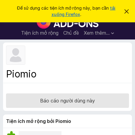
T
Đăng nhập
Để sử dụng các tiện ích mở rộng này, bạn cần
tải
B
ì
xuống Firefox
.
ỏ
T
m
q
i
u
k
a
ệ
Tiện ích mở rộng
Chủ đề
Xem thêm…
i
t
n
h
ế
ô
í
m
n
c
g
b
h
á
t
o
Piomio
n
r
à
ì
y
n
h
Báo cáo người dùng này
d
u
y
Tiện ích mở rộng bởi Piomio
ệ
t