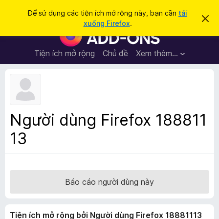
T
Đăng nhập
Để sử dụng các tiện ích mở rộng này, bạn cần
tải
B
ì
xuống Firefox
.
ỏ
T
m
q
i
u
k
a
ệ
Tiện ích mở rộng
Chủ đề
Xem thêm…
i
t
n
h
ế
ô
í
m
n
c
g
b
h
á
t
o
Người dùng Firefox 188811
n
r
à
13
ì
y
n
h
d
u
Báo cáo người dùng này
y
ệ
Tiện ích mở rộng bởi Người dùng Firefox 18881113
t