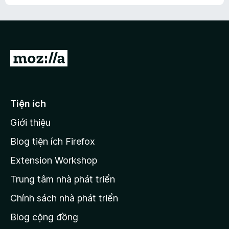
h
ế
n
ư
p
à
a
h
o
c
ạ
ó
n
x
Đ
g
ế
n
i
p
à
đ
h
o
ạ
ế
Tiện ích
n
n
g
Giới thiệu
t
n
r
à
Blog tiện ích Firefox
o
a
Extension Workshop
n
Trung tâm nhà phát triển
g
c
Chính sách nhà phát triển
h
Blog cộng đồng
ủ