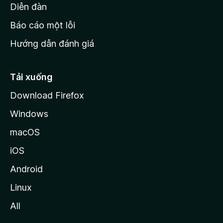
M
Diễn đàn
o
Báo cáo một lỗi
z
Hướng dẫn đánh giá
i
l
l
Tải xuống
a
Download Firefox
Windows
macOS
iOS
Android
Linux
All