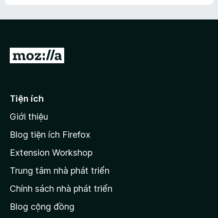
h
ế
n
ư
p
à
a
h
o
c
ạ
ó
n
x
Đ
g
ế
n
i
p
à
đ
h
o
ạ
ế
Tiện ích
n
n
g
Giới thiệu
t
n
r
à
Blog tiện ích Firefox
o
a
Extension Workshop
n
Trung tâm nhà phát triển
g
c
Chính sách nhà phát triển
h
Blog cộng đồng
ủ