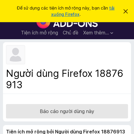
T
Đăng nhập
Để sử dụng các tiện ích mở rộng này, bạn cần
tải
B
ì
xuống Firefox
.
ỏ
T
m
q
i
u
k
a
ệ
Tiện ích mở rộng
Chủ đề
Xem thêm…
i
t
n
h
ế
ô
í
m
n
c
g
b
h
á
t
o
Người dùng Firefox 18876
n
r
à
913
ì
y
n
h
d
u
Báo cáo người dùng này
y
ệ
Tiện ích mở rộng bởi Người dùng Firefox 18876913
t