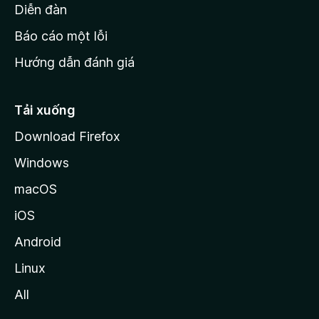
M
Diễn đàn
o
Báo cáo một lỗi
z
Hướng dẫn đánh giá
i
l
l
Tải xuống
a
Download Firefox
Windows
macOS
iOS
Android
Linux
All