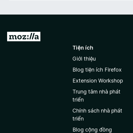
F
i
r
e
f
Đ
o
i
Tiện ích
x
đ
Giới thiệu
ế
n
Blog tiện ích Firefox
t
Extension Workshop
r
a
Trung tâm nhà phát
n
triển
g
Chính sách nhà phát
c
triển
h
Blog cộng đồng
ủ