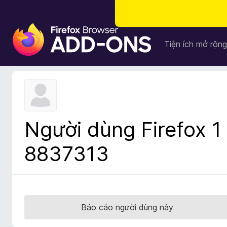
T
i
Tiện ích mở rộng
ệ
n
í
c
h
t
Người dùng Firefox 1
r
ì
8837313
n
h
d
u
y
Báo cáo người dùng này
ệ
t