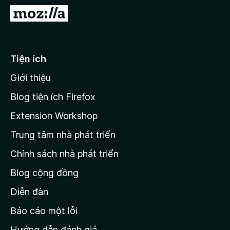
F
Đ
i
i
r
đ
e
ế
Tiện ích
f
n
o
Giới thiệu
t
x
r
Blog tiện ích Firefox
a
Extension Workshop
n
Trung tâm nhà phát triển
g
c
Chính sách nhà phát triển
h
Blog cộng đồng
ủ
M
Diễn đàn
o
Báo cáo một lỗi
z
Hướng dẫn đánh giá