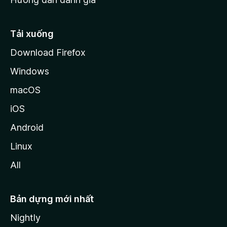
i
l
l
Tải xuống
a
Download Firefox
Windows
macOS
iOS
Android
Linux
All
Bản dựng mới nhất
Nightly