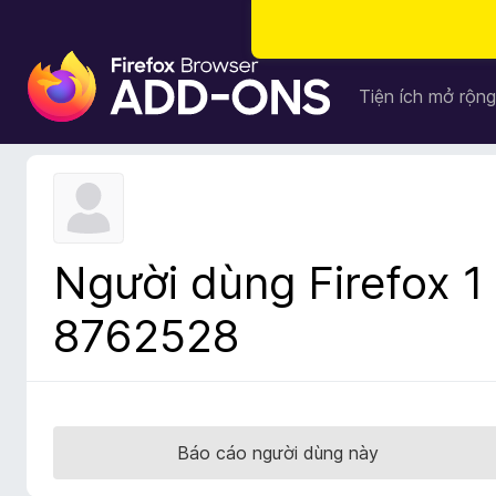
T
i
Tiện ích mở rộng
ệ
n
í
c
h
t
Người dùng Firefox 1
r
ì
8762528
n
h
d
u
y
Báo cáo người dùng này
ệ
t