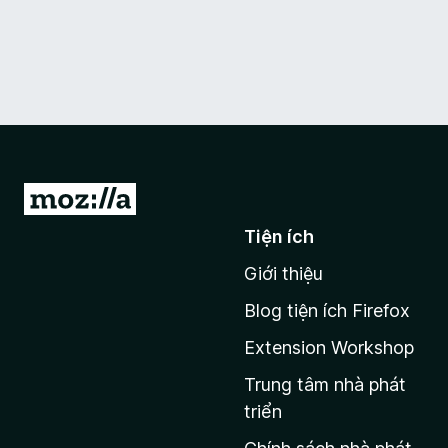
Đ
i
Tiện ích
đ
Giới thiệu
ế
n
Blog tiện ích Firefox
t
Extension Workshop
r
a
Trung tâm nhà phát
n
triển
g