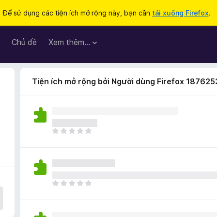
Để sử dụng các tiện ích mở rộng này, bạn cần
tải xuống Firefox
.
Chủ đề
Xem thêm…
Tiện ích mở rộng bởi Người dùng Firefox 187625
C
h
ư
a
c
ó
C
x
h
ế
ư
p
a