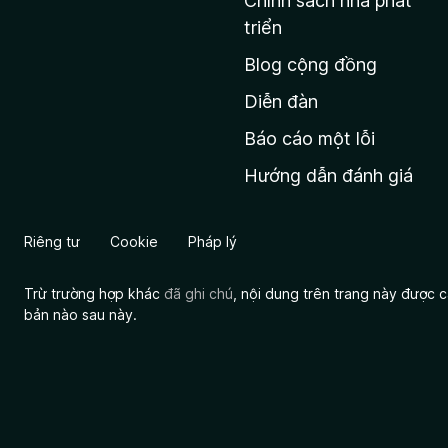
Chính sách nhà phát
c
triển
h
Blog cộng đồng
ủ
M
Diễn đàn
o
Báo cáo một lỗi
z
Hướng dẫn đánh giá
i
l
l
Riêng tư
Cookie
Pháp lý
a
Trừ trường hợp khác
đã ghi chú
, nội dung trên trang này được
bản nào sau này.