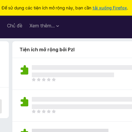
Để sử dụng các tiện ích mở rộng này, bạn cần
tải xuống Firefox
.
Chủ đề
Xem thêm…
Tiện ích mở rộng bởi Pzl
C
h
ư
a
c
ó
C
x
h
ế
ư
p
a