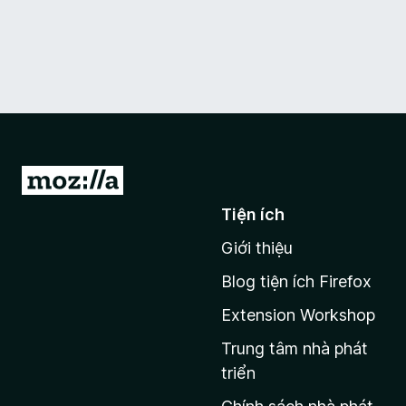
Đ
i
Tiện ích
đ
Giới thiệu
ế
n
Blog tiện ích Firefox
t
Extension Workshop
r
a
Trung tâm nhà phát
n
triển
g