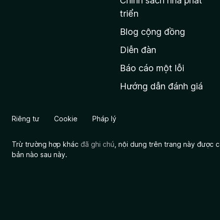
Chính sách nhà phát
c
triển
h
Blog cộng đồng
ủ
M
Diễn đàn
o
Báo cáo một lỗi
z
Hướng dẫn đánh giá
i
l
l
Riêng tư
Cookie
Pháp lý
a
Trừ trường hợp khác
đã ghi chú
, nội dung trên trang này được
bản nào sau này.