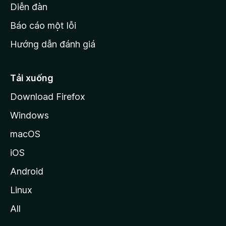
M
Diễn đàn
o
Báo cáo một lỗi
z
Hướng dẫn đánh giá
i
l
l
Tải xuống
a
Download Firefox
Windows
macOS
iOS
Android
Linux
All