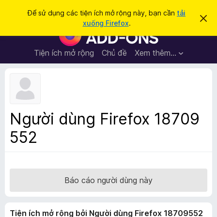
T
Đăng nhập
Để sử dụng các tiện ích mở rộng này, bạn cần
tải
B
ì
xuống Firefox
.
ỏ
T
m
q
i
u
k
a
ệ
Tiện ích mở rộng
Chủ đề
Xem thêm…
i
t
n
h
ế
ô
í
m
n
c
g
b
h
á
t
o
Người dùng Firefox 18709
n
r
à
552
ì
y
n
h
d
u
Báo cáo người dùng này
y
ệ
Tiện ích mở rộng bởi Người dùng Firefox 18709552
t