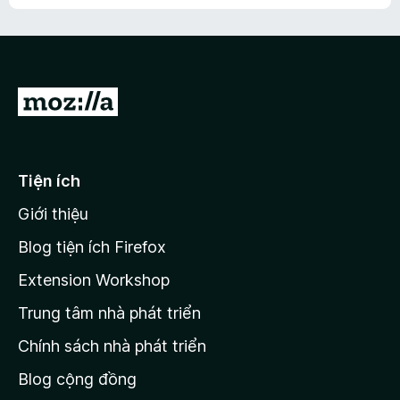
h
ế
n
ư
p
à
a
h
o
c
ạ
ó
n
x
Đ
g
ế
n
i
p
à
đ
h
o
ạ
ế
Tiện ích
n
n
g
Giới thiệu
t
n
r
à
Blog tiện ích Firefox
o
a
Extension Workshop
n
Trung tâm nhà phát triển
g
c
Chính sách nhà phát triển
h
Blog cộng đồng
ủ