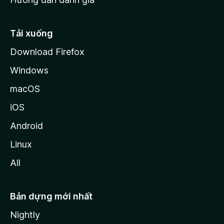
i
l
l
Tải xuống
a
Download Firefox
Windows
macOS
iOS
Android
Linux
All
Bản dựng mới nhất
Nightly