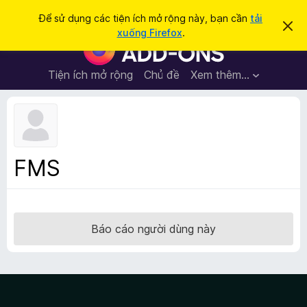
T
Đăng nhập
Để sử dụng các tiện ích mở rộng này, bạn cần
tải
B
ì
xuống Firefox
.
ỏ
T
m
q
i
u
k
a
ệ
Tiện ích mở rộng
Chủ đề
Xem thêm…
i
t
n
h
ế
ô
í
m
n
c
g
b
h
á
t
o
FMS
n
r
à
ì
y
n
h
Báo cáo người dùng này
d
u
y
ệ
t