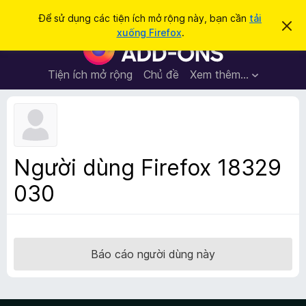
T
Đăng nhập
Để sử dụng các tiện ích mở rộng này, bạn cần
tải
B
ì
xuống Firefox
.
ỏ
T
m
q
i
u
k
a
ệ
Tiện ích mở rộng
Chủ đề
Xem thêm…
i
t
n
h
ế
ô
í
m
n
c
g
b
h
á
t
o
Người dùng Firefox 18329
n
r
à
030
ì
y
n
h
d
u
Báo cáo người dùng này
y
ệ
t