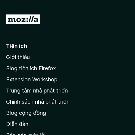
F
i
Đ
r
i
e
đ
f
o
ế
Tiện ích
x
n
Giới thiệu
t
r
Blog tiện ích Firefox
a
Extension Workshop
n
Trung tâm nhà phát triển
g
c
Chính sách nhà phát triển
h
Blog cộng đồng
ủ
M
Diễn đàn
o