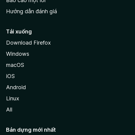
Báo cáo một lỗi
z
Hướng dẫn đánh giá
i
l
l
Tải xuống
a
Download Firefox
Windows
macOS
iOS
Android
Linux
All
Bản dựng mới nhất