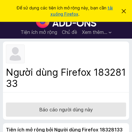
T
Đăng nhập
Để sử dụng các tiện ích mở rộng này, bạn cần
tải
B
ì
xuống Firefox
.
ỏ
T
m
q
i
u
k
a
ệ
Tiện ích mở rộng
Chủ đề
Xem thêm…
i
t
n
h
ế
ô
í
m
n
c
g
b
h
á
t
o
Người dùng Firefox 183281
n
r
à
33
ì
y
n
h
d
u
Báo cáo người dùng này
y
ệ
Tiện ích mở rộng bởi Người dùng Firefox 18328133
t