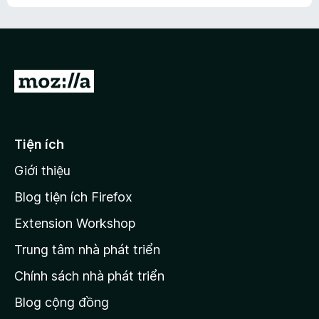
h
ế
n
ư
p
à
a
h
o
c
ạ
ó
n
x
Đ
g
ế
n
i
p
à
đ
h
o
ạ
ế
Tiện ích
n
n
g
Giới thiệu
t
n
r
à
Blog tiện ích Firefox
o
a
Extension Workshop
n
Trung tâm nhà phát triển
g
c
Chính sách nhà phát triển
h
Blog cộng đồng
ủ