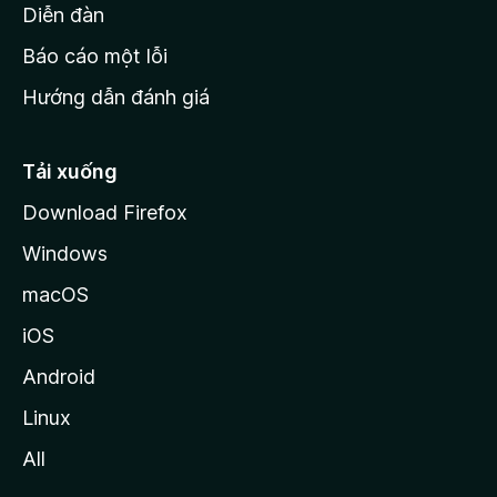
M
Diễn đàn
o
Báo cáo một lỗi
z
Hướng dẫn đánh giá
i
l
l
Tải xuống
a
Download Firefox
Windows
macOS
iOS
Android
Linux
All