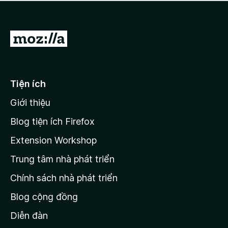
a
h
o
c
ạ
ó
n
x
Đ
g
ế
n
i
p
à
đ
h
o
ạ
ế
Tiện ích
n
n
g
Giới thiệu
t
n
r
à
Blog tiện ích Firefox
o
a
Extension Workshop
n
Trung tâm nhà phát triển
g
c
Chính sách nhà phát triển
h
Blog cộng đồng
ủ
M
Diễn đàn