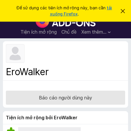
T
Đăng nhập
Để sử dụng các tiện ích mở rộng này, bạn cần
tải
B
ì
xuống Firefox
.
ỏ
T
m
q
i
u
k
a
ệ
Tiện ích mở rộng
Chủ đề
Xem thêm…
i
t
n
h
ế
ô
í
m
n
c
g
b
h
á
t
o
EroWalker
n
r
à
ì
y
n
h
Báo cáo người dùng này
d
u
y
Tiện ích mở rộng bởi EroWalker
ệ
t