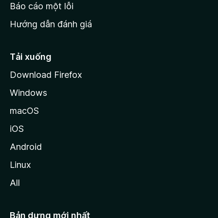
o
Báo cáo một lỗi
z
Hướng dẫn đánh giá
i
l
l
Tải xuống
a
Download Firefox
Windows
macOS
iOS
Android
Linux
All
Bản dựng mới nhất