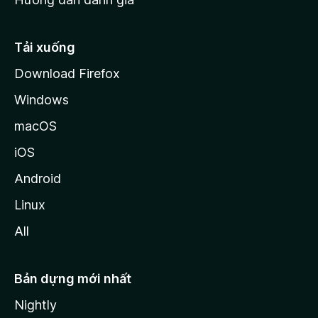
i
l
l
Tải xuống
a
Download Firefox
Windows
macOS
iOS
Android
Linux
All
Bản dựng mới nhất
Nightly