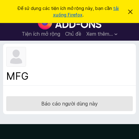
T
Đăng nhập
Để sử dụng các tiện ích mở rộng này, bạn cần
tải
B
ì
xuống Firefox
.
ỏ
T
m
q
i
u
k
a
ệ
Tiện ích mở rộng
Chủ đề
Xem thêm…
i
t
n
h
ế
ô
í
m
n
c
g
b
h
á
t
o
MFG
n
r
à
ì
y
n
h
Báo cáo người dùng này
d
u
y
ệ
t