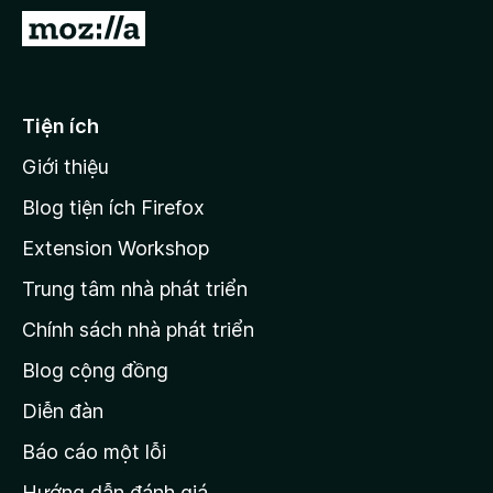
F
Đ
i
i
r
đ
e
ế
Tiện ích
f
n
o
Giới thiệu
t
x
r
Blog tiện ích Firefox
a
Extension Workshop
n
Trung tâm nhà phát triển
g
c
Chính sách nhà phát triển
h
Blog cộng đồng
ủ
M
Diễn đàn
o
Báo cáo một lỗi
z
Hướng dẫn đánh giá