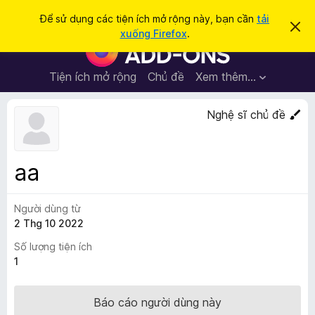
T
Đăng nhập
Để sử dụng các tiện ích mở rộng này, bạn cần
tải
B
ì
xuống Firefox
.
ỏ
T
m
q
i
u
k
a
ệ
Tiện ích mở rộng
Chủ đề
Xem thêm…
i
t
n
h
ế
ô
í
Nghệ sĩ chủ đề
m
n
c
g
b
h
á
t
o
aa
n
r
à
ì
y
Người dùng từ
n
2 Thg 10 2022
h
d
Số lượng tiện ích
u
1
y
ệ
Báo cáo người dùng này
t