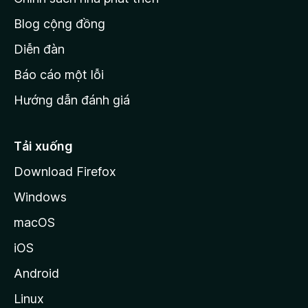
h
Blog cộng đồng
ủ
M
Diễn đàn
o
Báo cáo một lỗi
z
Hướng dẫn đánh giá
i
l
l
Tải xuống
a
Download Firefox
Windows
macOS
iOS
Android
Linux