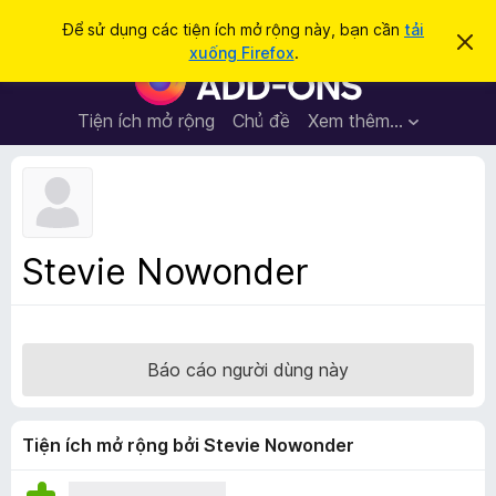
T
Đăng nhập
Để sử dụng các tiện ích mở rộng này, bạn cần
tải
B
ì
xuống Firefox
.
ỏ
T
m
q
i
u
k
a
ệ
Tiện ích mở rộng
Chủ đề
Xem thêm…
i
t
n
h
ế
ô
í
m
n
c
g
b
h
á
t
o
Stevie Nowonder
n
r
à
ì
y
n
h
Báo cáo người dùng này
d
u
y
Tiện ích mở rộng bởi Stevie Nowonder
ệ
t