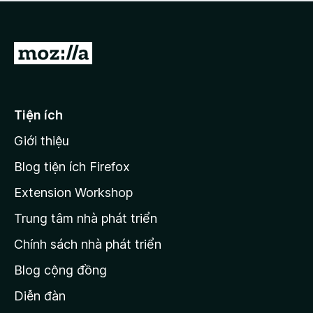
a
h
o
c
ạ
ó
n
x
Đ
g
ế
n
i
p
à
đ
h
o
ạ
ế
Tiện ích
n
n
g
Giới thiệu
t
n
r
à
Blog tiện ích Firefox
o
a
Extension Workshop
n
Trung tâm nhà phát triển
g
c
Chính sách nhà phát triển
h
Blog cộng đồng
ủ
M
Diễn đàn