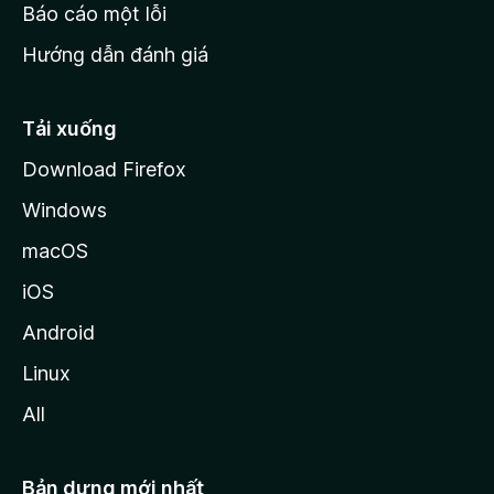
o
Báo cáo một lỗi
z
Hướng dẫn đánh giá
i
l
l
Tải xuống
a
Download Firefox
Windows
macOS
iOS
Android
Linux
All
Bản dựng mới nhất