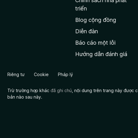
Chính sách nhà phát
c
triển
h
Blog cộng đồng
ủ
M
Diễn đàn
o
Báo cáo một lỗi
z
Hướng dẫn đánh giá
i
l
l
Riêng tư
Cookie
Pháp lý
a
Trừ trường hợp khác
đã ghi chú
, nội dung trên trang này được
bản nào sau này.