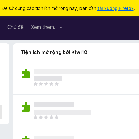
Để sử dụng các tiện ích mở rộng này, bạn cần
tải xuống Firefox
.
Chủ đề
Xem thêm…
Tiện ích mở rộng bởi Kiwi18
C
h
ư
a
c
ó
C
x
h
ế
ư
p
a