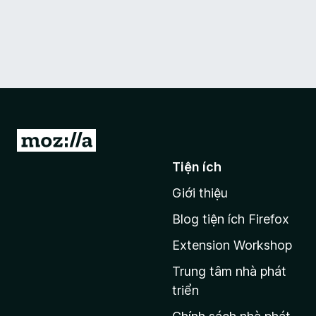
Đ
i
Tiện ích
đ
Giới thiệu
ế
n
Blog tiện ích Firefox
t
Extension Workshop
r
a
Trung tâm nhà phát
n
triển
g