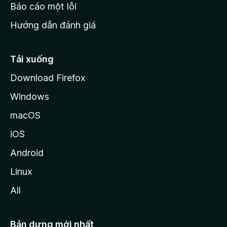
o
Báo cáo một lỗi
z
Hướng dẫn đánh giá
i
l
l
Tải xuống
a
Download Firefox
Windows
macOS
iOS
Android
Linux
All
Bản dựng mới nhất