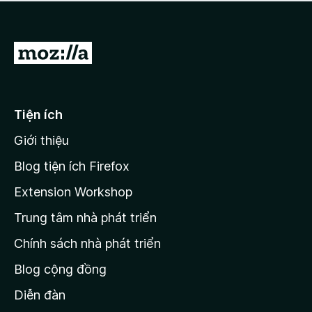
a
h
o
c
ạ
ó
n
x
Đ
g
ế
n
i
p
à
đ
h
o
ạ
ế
Tiện ích
n
n
g
Giới thiệu
t
n
r
à
Blog tiện ích Firefox
o
a
Extension Workshop
n
Trung tâm nhà phát triển
g
c
Chính sách nhà phát triển
h
Blog cộng đồng
ủ
M
Diễn đàn