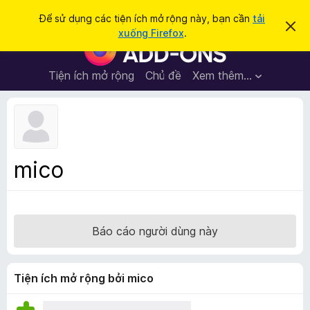
T
Đăng nhập
Để sử dụng các tiện ích mở rộng này, bạn cần
tải
B
ì
xuống Firefox
.
ỏ
T
m
q
i
u
k
a
ệ
Tiện ích mở rộng
Chủ đề
Xem thêm…
i
t
n
h
ế
ô
í
m
n
c
g
b
h
á
t
o
mico
n
r
à
ì
y
n
h
Báo cáo người dùng này
d
u
y
Tiện ích mở rộng bởi mico
ệ
t