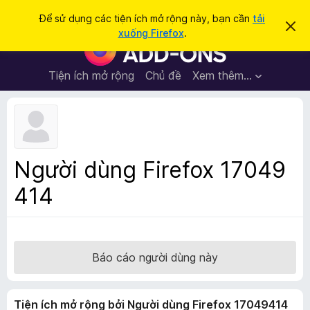
T
Đăng nhập
Để sử dụng các tiện ích mở rộng này, bạn cần
tải
B
ì
xuống Firefox
.
ỏ
T
m
q
i
u
k
a
ệ
Tiện ích mở rộng
Chủ đề
Xem thêm…
i
t
n
h
ế
ô
í
m
n
c
g
b
h
á
t
o
Người dùng Firefox 17049
n
r
à
414
ì
y
n
h
d
u
Báo cáo người dùng này
y
ệ
Tiện ích mở rộng bởi Người dùng Firefox 17049414
t