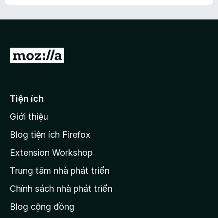
h
ế
n
ư
p
à
a
h
o
c
ạ
ó
n
x
Đ
g
ế
n
i
p
à
đ
h
o
ạ
ế
Tiện ích
n
n
g
Giới thiệu
t
n
r
à
Blog tiện ích Firefox
o
a
Extension Workshop
n
Trung tâm nhà phát triển
g
c
Chính sách nhà phát triển
h
Blog cộng đồng
ủ