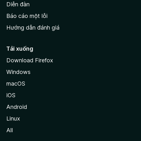
M
Diễn đàn
o
Báo cáo một lỗi
z
Hướng dẫn đánh giá
i
l
l
Tải xuống
a
Download Firefox
Windows
macOS
iOS
Android
Linux
All