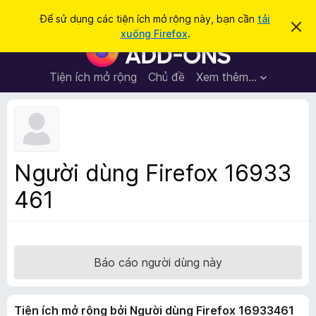
T
Đăng nhập
Để sử dụng các tiện ích mở rộng này, bạn cần
tải
B
ì
xuống Firefox
.
ỏ
T
m
q
i
u
k
a
ệ
Tiện ích mở rộng
Chủ đề
Xem thêm…
i
t
n
h
ế
ô
í
m
n
c
g
b
h
á
t
o
Người dùng Firefox 16933
n
r
à
461
ì
y
n
h
d
u
Báo cáo người dùng này
y
ệ
Tiện ích mở rộng bởi Người dùng Firefox 16933461
t