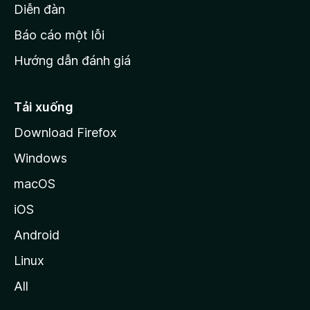
M
Diễn đàn
o
Báo cáo một lỗi
z
Hướng dẫn đánh giá
i
l
l
Tải xuống
a
Download Firefox
Windows
macOS
iOS
Android
Linux
All