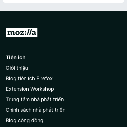
h
ế
n
ư
p
à
a
h
o
c
ạ
ó
n
x
Đ
g
ế
n
i
p
à
đ
h
o
ạ
ế
Tiện ích
n
n
g
Giới thiệu
t
n
r
à
Blog tiện ích Firefox
o
a
Extension Workshop
n
Trung tâm nhà phát triển
g
c
Chính sách nhà phát triển
h
Blog cộng đồng
ủ