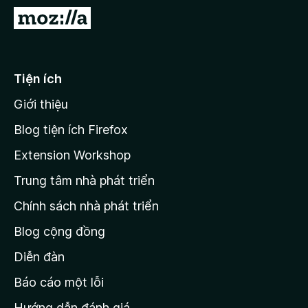
F
Đ
i
i
r
đ
e
ế
Tiện ích
f
n
o
Giới thiệu
t
x
r
Blog tiện ích Firefox
a
Extension Workshop
n
Trung tâm nhà phát triển
g
c
Chính sách nhà phát triển
h
Blog cộng đồng
ủ
M
Diễn đàn
o
Báo cáo một lỗi
z
Hướng dẫn đánh giá