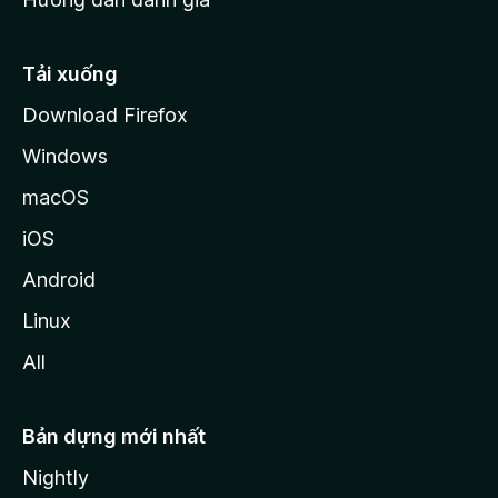
i
l
l
Tải xuống
a
Download Firefox
Windows
macOS
iOS
Android
Linux
All
Bản dựng mới nhất
Nightly