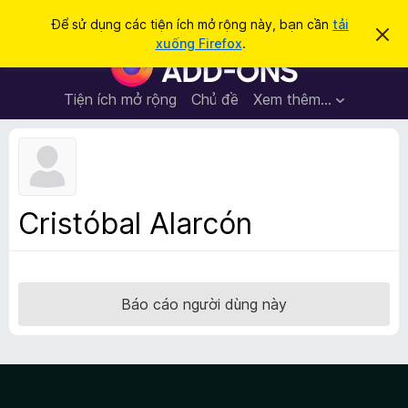
T
Đăng nhập
Để sử dụng các tiện ích mở rộng này, bạn cần
tải
B
ì
xuống Firefox
.
ỏ
T
m
q
i
u
k
a
ệ
Tiện ích mở rộng
Chủ đề
Xem thêm…
i
t
n
h
ế
ô
í
m
n
c
g
b
h
á
t
o
Cristóbal Alarcón
n
r
à
ì
y
n
h
Báo cáo người dùng này
d
u
y
ệ
t