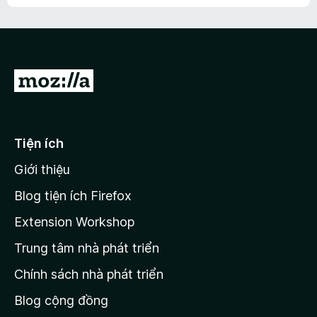
h
ế
n
ư
p
à
a
h
o
c
ạ
ó
n
x
Đ
g
ế
n
i
p
à
đ
h
o
ạ
ế
Tiện ích
n
n
g
Giới thiệu
t
n
r
à
Blog tiện ích Firefox
o
a
Extension Workshop
n
Trung tâm nhà phát triển
g
c
Chính sách nhà phát triển
h
Blog cộng đồng
ủ