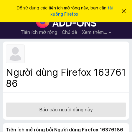
T
Đăng nhập
Để sử dụng các tiện ích mở rộng này, bạn cần
tải
B
ì
xuống Firefox
.
ỏ
T
m
q
i
u
k
a
ệ
Tiện ích mở rộng
Chủ đề
Xem thêm…
i
t
n
h
ế
ô
í
m
n
c
g
b
h
á
t
o
Người dùng Firefox 163761
n
r
à
86
ì
y
n
h
d
u
Báo cáo người dùng này
y
ệ
Tiện ích mở rộng bởi Người dùng Firefox 16376186
t