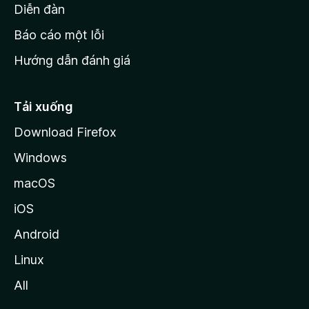
M
Diễn đàn
o
Báo cáo một lỗi
z
Hướng dẫn đánh giá
i
l
l
Tải xuống
a
Download Firefox
Windows
macOS
iOS
Android
Linux
All