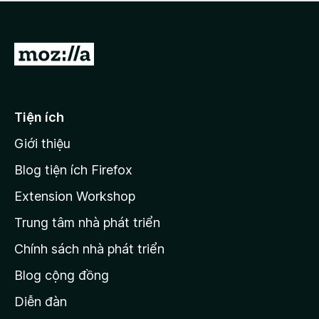
a
h
o
c
ạ
ó
n
x
Đ
g
ế
n
i
p
à
đ
h
o
ạ
ế
Tiện ích
n
n
g
Giới thiệu
t
n
r
à
Blog tiện ích Firefox
o
a
Extension Workshop
n
Trung tâm nhà phát triển
g
c
Chính sách nhà phát triển
h
Blog cộng đồng
ủ
M
Diễn đàn