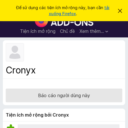
T
Đăng nhập
Để sử dụng các tiện ích mở rộng này, bạn cần
tải
B
ì
xuống Firefox
.
ỏ
T
m
q
i
u
k
a
ệ
Tiện ích mở rộng
Chủ đề
Xem thêm…
i
t
n
h
ế
ô
í
m
n
c
g
b
h
á
t
o
Cronyx
n
r
à
ì
y
n
h
Báo cáo người dùng này
d
u
y
Tiện ích mở rộng bởi Cronyx
ệ
t