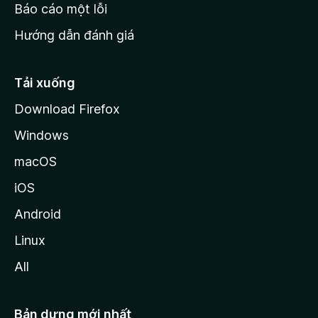
o
Báo cáo một lỗi
z
Hướng dẫn đánh giá
i
l
l
Tải xuống
a
Download Firefox
Windows
macOS
iOS
Android
Linux
All
Bản dựng mới nhất