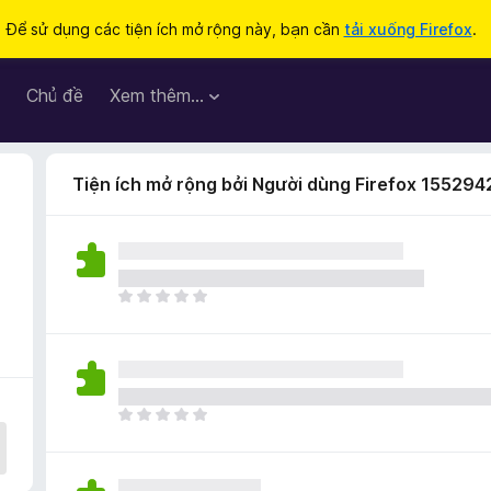
Để sử dụng các tiện ích mở rộng này, bạn cần
tải xuống Firefox
.
Chủ đề
Xem thêm…
Tiện ích mở rộng bởi Người dùng Firefox 155294
C
h
ư
a
c
ó
C
x
h
ế
ư
p
a