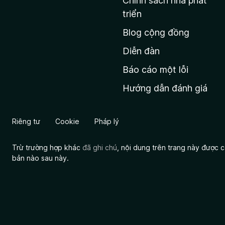
Chính sách nhà phát
c
triển
h
Blog cộng đồng
ủ
M
Diễn đàn
o
Báo cáo một lỗi
z
Hướng dẫn đánh giá
i
l
l
Riêng tư
Cookie
Pháp lý
a
Trừ trường hợp khác
đã ghi chú
, nội dung trên trang này được
bản nào sau này.