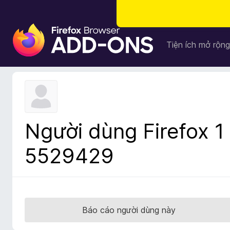
T
i
Tiện ích mở rộng
ệ
n
í
c
h
t
Người dùng Firefox 1
r
ì
5529429
n
h
d
u
y
Báo cáo người dùng này
ệ
t