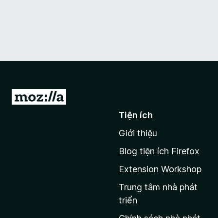
Đ
i
Tiện ích
đ
Giới thiệu
ế
n
Blog tiện ích Firefox
t
Extension Workshop
r
a
Trung tâm nhà phát
n
triển
g