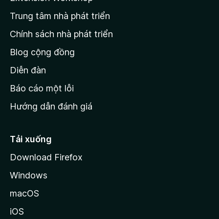
n
Trung tâm nhà phát triển
g
c
Chính sách nhà phát triển
h
Blog cộng đồng
ủ
M
Diễn đàn
o
Báo cáo một lỗi
z
Hướng dẫn đánh giá
i
l
l
Tải xuống
a
Download Firefox
Windows
macOS
iOS