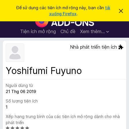
T
Đăng nhập
Để sử dụng các tiện ích mở rộng này, bạn cần
tải
B
ì
xuống Firefox
.
ỏ
T
m
q
i
u
k
a
ệ
Tiện ích mở rộng
Chủ đề
Xem thêm…
i
t
n
h
ế
ô
í
Nhà phát triển tiện ích
m
n
c
g
b
h
á
t
o
Yoshifumi Fuyuno
n
r
à
ì
y
Người dùng từ
n
21 Thg 06 2019
h
d
Số lượng tiện ích
u
1
y
Xếp hạng trung bình của các tiện ích mở rộng dành cho nhà
ệ
phát triển
t
X