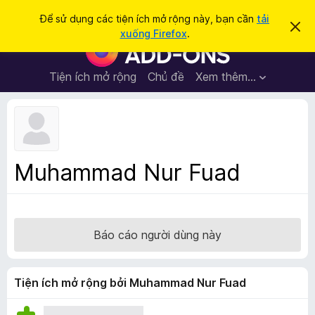
T
Đăng nhập
Để sử dụng các tiện ích mở rộng này, bạn cần
tải
B
ì
xuống Firefox
.
ỏ
T
m
q
i
u
k
a
ệ
Tiện ích mở rộng
Chủ đề
Xem thêm…
i
t
n
h
ế
ô
í
m
n
c
g
b
h
á
t
o
Muhammad Nur Fuad
n
r
à
ì
y
n
h
Báo cáo người dùng này
d
u
y
Tiện ích mở rộng bởi Muhammad Nur Fuad
ệ
t