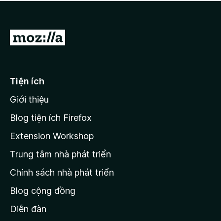
a
h
o
c
ạ
ó
n
x
Đ
g
ế
n
i
p
à
đ
h
o
ạ
ế
Tiện ích
n
n
g
Giới thiệu
t
n
r
à
Blog tiện ích Firefox
o
a
Extension Workshop
n
Trung tâm nhà phát triển
g
c
Chính sách nhà phát triển
h
Blog cộng đồng
ủ
M
Diễn đàn