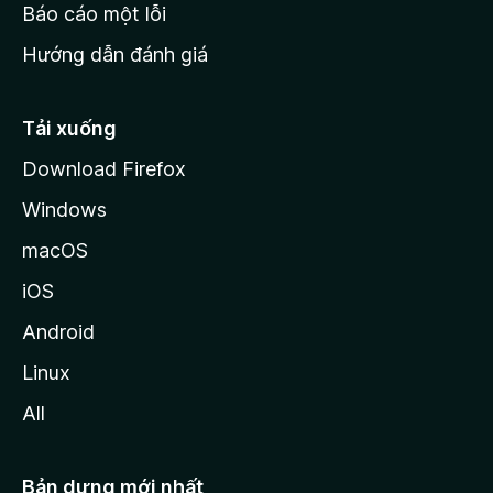
o
Báo cáo một lỗi
z
Hướng dẫn đánh giá
i
l
l
Tải xuống
a
Download Firefox
Windows
macOS
iOS
Android
Linux
All
Bản dựng mới nhất