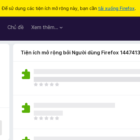
Để sử dụng các tiện ích mở rộng này, bạn cần
tải xuống Firefox
.
Chủ đề
Xem thêm…
Tiện ích mở rộng bởi Người dùng Firefox 144741
C
h
ư
a
c
ó
C
x
h
ế
ư
p
a