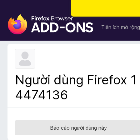
T
i
Tiện ích mở rộng
ệ
n
í
c
h
t
Người dùng Firefox 1
r
ì
4474136
n
h
d
u
y
Báo cáo người dùng này
ệ
t