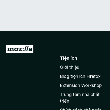
Đ
i
Tiện ích
đ
Giới thiệu
ế
n
Blog tiện ích Firefox
t
Extension Workshop
r
a
Trung tâm nhà phát
n
triển
g