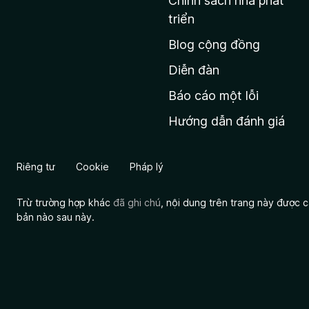
Chính sách nhà phát
c
triển
h
Blog cộng đồng
ủ
M
Diễn đàn
o
Báo cáo một lỗi
z
Hướng dẫn đánh giá
i
l
l
Riêng tư
Cookie
Pháp lý
a
Trừ trường hợp khác
đã ghi chú
, nội dung trên trang này được
bản nào sau này.