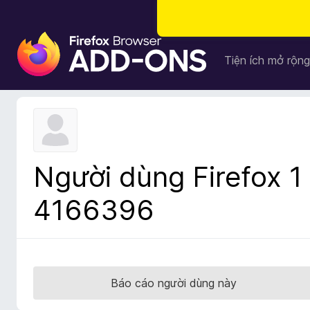
T
i
Tiện ích mở rộng
ệ
n
í
c
h
t
Người dùng Firefox 1
r
ì
4166396
n
h
d
u
y
Báo cáo người dùng này
ệ
t