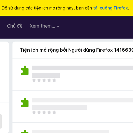
Để sử dụng các tiện ích mở rộng này, bạn cần
tải xuống Firefox
.
Chủ đề
Xem thêm…
Tiện ích mở rộng bởi Người dùng Firefox 141663
C
h
ư
a
c
ó
C
x
h
ế
ư
p
a