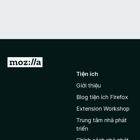
Đ
i
Tiện ích
đ
Giới thiệu
ế
n
Blog tiện ích Firefox
t
Extension Workshop
r
a
Trung tâm nhà phát
n
triển
g