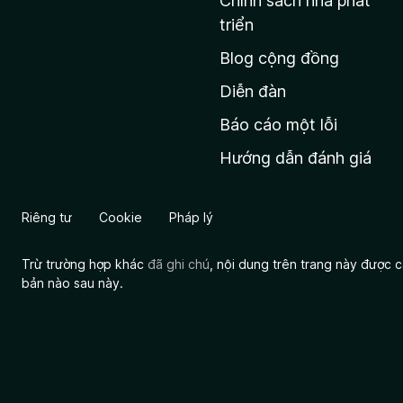
Chính sách nhà phát
c
triển
h
Blog cộng đồng
ủ
M
Diễn đàn
o
Báo cáo một lỗi
z
Hướng dẫn đánh giá
i
l
l
Riêng tư
Cookie
Pháp lý
a
Trừ trường hợp khác
đã ghi chú
, nội dung trên trang này được
bản nào sau này.