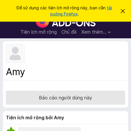
T
Đăng nhập
Để sử dụng các tiện ích mở rộng này, bạn cần
tải
B
ì
xuống Firefox
.
ỏ
T
m
q
i
u
k
a
ệ
Tiện ích mở rộng
Chủ đề
Xem thêm…
i
t
n
h
ế
ô
í
m
n
c
g
b
h
á
t
o
Amy
n
r
à
ì
y
n
h
Báo cáo người dùng này
d
u
y
Tiện ích mở rộng bởi Amy
ệ
t