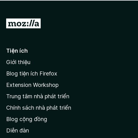
a
h
o
c
ạ
ó
n
x
Đ
g
ế
n
i
p
à
đ
h
o
ạ
ế
Tiện ích
n
n
g
Giới thiệu
t
n
r
à
Blog tiện ích Firefox
o
a
Extension Workshop
n
Trung tâm nhà phát triển
g
c
Chính sách nhà phát triển
h
Blog cộng đồng
ủ
M
Diễn đàn