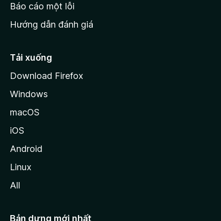
o
Báo cáo một lỗi
z
Hướng dẫn đánh giá
i
l
l
Tải xuống
a
Download Firefox
Windows
macOS
iOS
Android
Linux
All
Bản dựng mới nhất