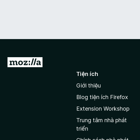
Đ
i
Tiện ích
đ
Giới thiệu
ế
n
Blog tiện ích Firefox
t
Extension Workshop
r
a
Trung tâm nhà phát
n
triển
g