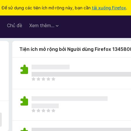
Để sử dụng các tiện ích mở rộng này, bạn cần
tải xuống Firefox
.
Chủ đề
Xem thêm…
Tiện ích mở rộng bởi Người dùng Firefox 134580
C
h
ư
a
c
ó
C
x
h
ế
ư
p
a