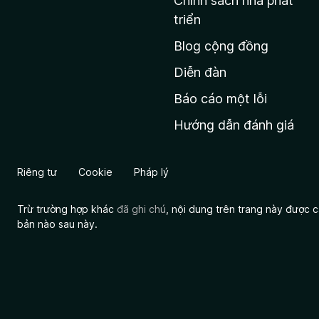
Chính sách nhà phát
c
triển
h
Blog cộng đồng
ủ
M
Diễn đàn
o
Báo cáo một lỗi
z
Hướng dẫn đánh giá
i
l
l
Riêng tư
Cookie
Pháp lý
a
Trừ trường hợp khác
đã ghi chú
, nội dung trên trang này được
bản nào sau này.