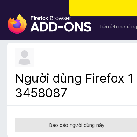
T
i
Tiện ích mở rộng
ệ
n
í
c
h
t
Người dùng Firefox 1
r
ì
3458087
n
h
d
u
y
Báo cáo người dùng này
ệ
t